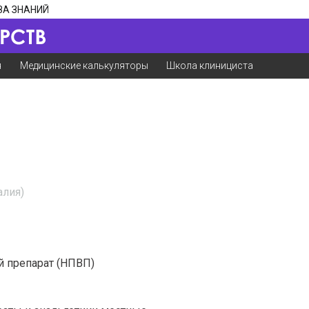
ЗА ЗНАНИЙ
я
Медицинские калькуляторы
Школа клинициста
алия)
 препарат (НПВП)