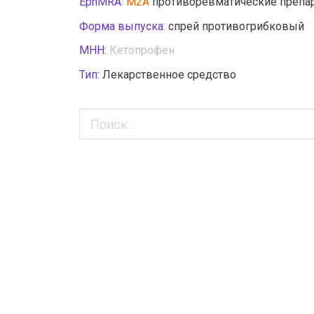
EphMRA:
M2A
противоревматические препар
Форма выпуска:
спрей противогрибковый
МНН:
Кетопрофен
Тип:
Лекарственное средство