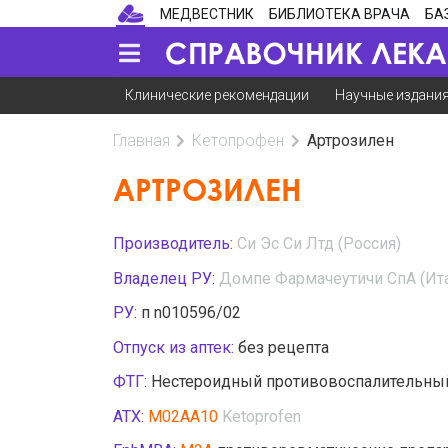
МЕДВЕСТНИК
БИБЛИОТЕКА ВРАЧА
БА
Клинические рекомендации
Научные издани
Главная
Кетопрофен
Артрозилен
АРТРОЗИЛЕН
Производитель:
Си Эс Си Лтд (Россия)
Владелец РУ:
Домпе Фармачеутичи СпА (Ит
РУ:
п n010596/02
Отпуск из аптек:
без рецепта
ФТГ:
Нестероидный противовоспалительный
АТХ:
M02AA10
Ketoprofen