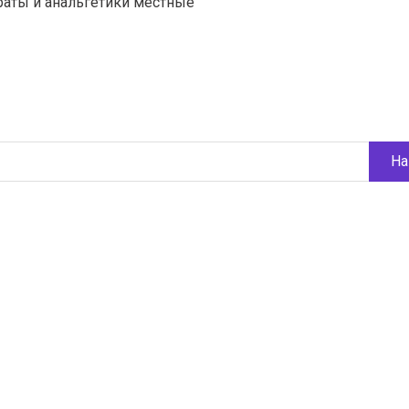
аты и анальгетики местные
На