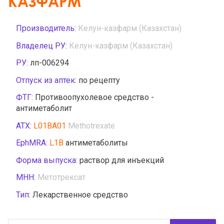
КАЗФАРМ
Производитель:
Келун-казфарм (Казахстан)
Владелец РУ:
Келун-казфарм (Казахстан)
РУ:
лп-006294
Отпуск из аптек:
по рецепту
ФТГ:
Противоопухолевое средство -
антиметаболит
АТХ:
L01BA01
Methotrexate
EphMRA:
L1B
антиметаболиты
Форма выпуска:
раствор для инъекций
МНН:
Метотрексат
Тип:
Лекарственное средство