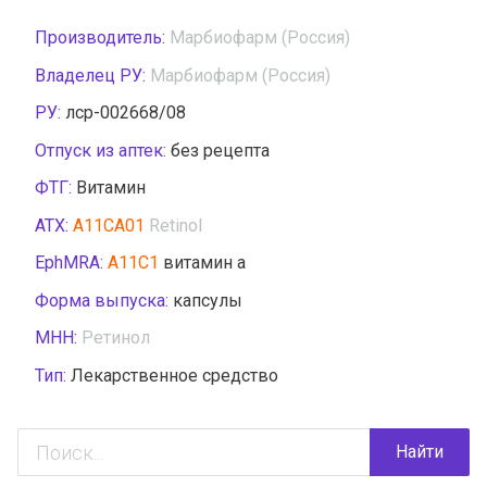
Производитель:
Марбиофарм (Россия)
Владелец РУ:
Марбиофарм (Россия)
РУ:
лср-002668/08
Отпуск из аптек:
без рецепта
ФТГ:
Витамин
АТХ:
A11CA01
Retinol
EphMRA:
A11C1
витамин а
Форма выпуска:
капсулы
МНН:
Ретинол
Тип:
Лекарственное средство
Найти