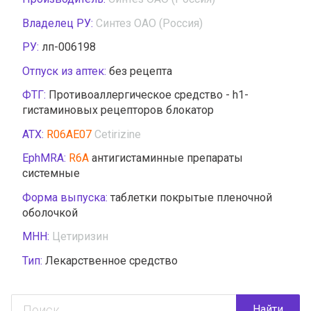
Владелец РУ:
Синтез ОАО (Россия)
РУ:
лп-006198
Отпуск из аптек:
без рецепта
ФТГ:
Противоаллергическое средство - h1-
гистаминовых рецепторов блокатор
АТХ:
R06AE07
Cetirizine
EphMRA:
R6A
антигистаминные препараты
системные
Форма выпуска:
таблетки покрытые пленочной
оболочкой
МНН:
Цетиризин
Тип:
Лекарственное средство
Найти