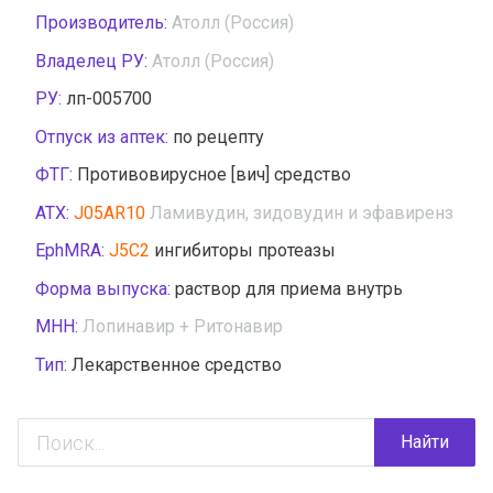
Производитель:
Атолл (Россия)
Владелец РУ:
Атолл (Россия)
РУ:
лп-005700
Отпуск из аптек:
по рецепту
ФТГ:
Противовирусное [вич] средство
АТХ:
J05AR10
Ламивудин, зидовудин и эфавиренз
EphMRA:
J5C2
ингибиторы протеазы
Форма выпуска:
раствор для приема внутрь
МНН:
Лопинавир + Ритонавир
Тип:
Лекарственное средство
Найти