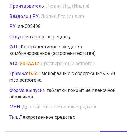
Производитель:
Люпин Лтд (Индия)
Владелец РУ:
Люпин Лтд (Индия)
РУ:
лп-005498
Отпуск из аптек:
по рецепту
ФТГ:
Контрацептивное средство
комбинированное (эстроген+гестаген)
АТХ:
G03AA12
Дроспиренон и эстроген
EphMRA:
G3A1
монофазные с содержанием <50
mcg эстрогена
Форма выпуска:
таблетки покрытые пленочной
оболочкой
МНН:
Дроспиренон + Этинилэстрадиол
Тип:
Лекарственное средство