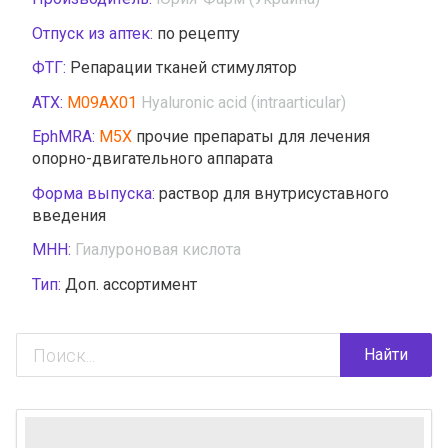
Отпуск из аптек:
по рецепту
ФТГ:
Репарации тканей стимулятор
АТХ:
M09AX01
Hyaluronic acid (intraarticular)
EphMRA:
M5X
прочие препараты для лечения
опорно-двигательного аппарата
Форма выпуска:
раствор для внутрисуставного
введения
МНН:
Гиалуроновая кислота
Тип:
Доп. ассортимент
Найти