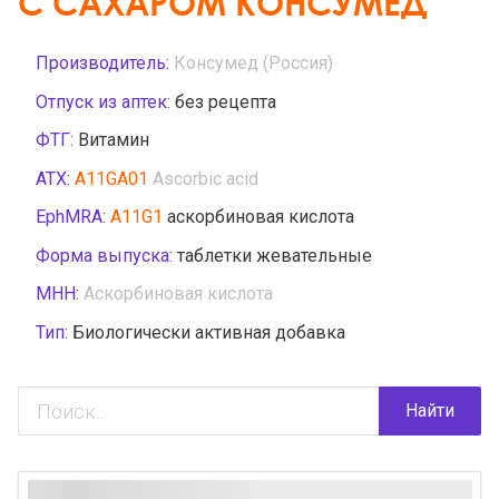
С САХАРОМ КОНСУМЕД
Производитель:
Консумед (Россия)
Отпуск из аптек:
без рецепта
ФТГ:
Витамин
АТХ:
A11GA01
Ascorbic acid
EphMRA:
A11G1
аскорбиновая кислота
Форма выпуска:
таблетки жевательные
МНН:
Аскорбиновая кислота
Тип:
Биологически активная добавка
Найти