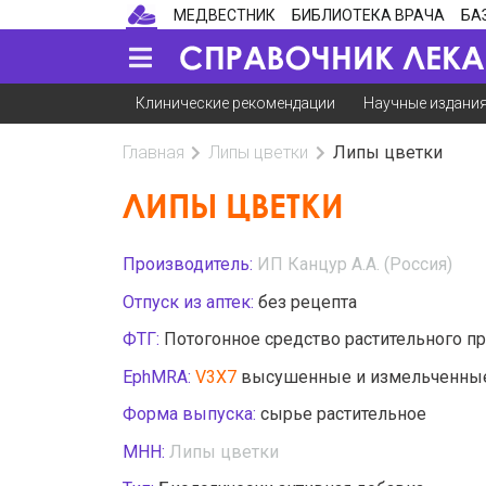
МЕДВЕСТНИК
БИБЛИОТЕКА ВРАЧА
БА
Клинические рекомендации
Научные издани
Главная
Липы цветки
Липы цветки
ЛИПЫ ЦВЕТКИ
Производитель:
ИП Канцур А.А. (Россия)
Отпуск из аптек:
без рецепта
ФТГ:
Потогонное средство растительного п
EphMRA:
V3X7
высушенные и измельченные 
Форма выпуска:
сырье растительное
МНН:
Липы цветки