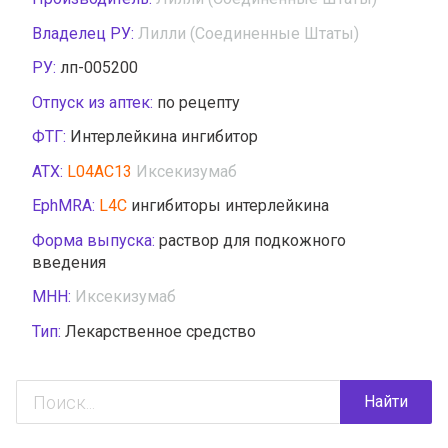
Владелец РУ:
Лилли (Соединенные Штаты)
РУ:
лп-005200
Отпуск из аптек:
по рецепту
ФТГ:
Интерлейкина ингибитор
АТХ:
L04AC13
Иксекизумаб
EphMRA:
L4C
ингибиторы интерлейкина
Форма выпуска:
раствор для подкожного
введения
МНН:
Иксекизумаб
Тип:
Лекарственное средство
Найти