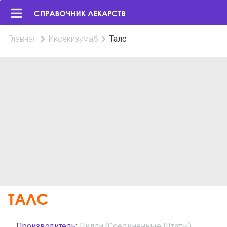
Главная
Иксекизумаб
Талс
ТАЛС
Производитель:
Лилли (Соединенные Штаты)