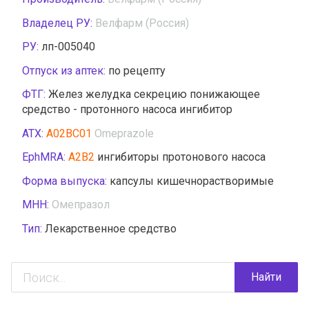
Владелец РУ:
Велфарм (Россия)
РУ:
лп-005040
Отпуск из аптек:
по рецепту
ФТГ:
Желез желудка секрецию понижающее
средство - протонного насоса ингибитор
АТХ:
A02BC01
Omeprazole
EphMRA:
A2B2
ингибиторы протонового насоса
Форма выпуска:
капсулы кишечнорастворимые
МНН:
Омепразол
Тип:
Лекарственное средство
Найти