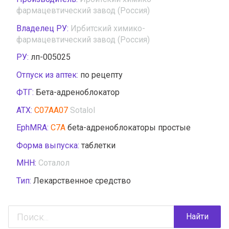
фармацевтический завод (Россия)
Владелец РУ:
Ирбитский химико-
фармацевтический завод (Россия)
РУ:
лп-005025
Отпуск из аптек:
по рецепту
ФТГ:
Бета-адреноблокатор
АТХ:
C07AA07
Sotalol
EphMRA:
C7A
бeta-адреноблокаторы простые
Форма выпуска:
таблетки
МНН:
Соталол
Тип:
Лекарственное средство
Найти