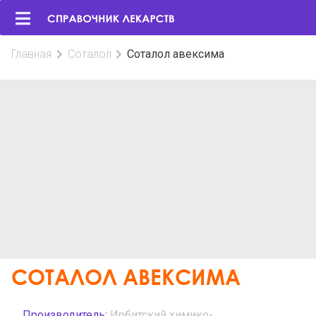
Главная
Соталол
Соталол авексима
СОТАЛОЛ АВЕКСИМА
Производитель:
Ирбитский химико-