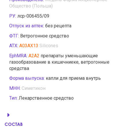
Общество (Польша)
РУ:
лср-006455/09
Отпуск из аптек:
без рецепта
ФТГ:
Ветрогонное средство
АТХ:
A03AX13
Silicones
EphMRA:
A2A2
препараты уменьшающие
газообразование в кишечниеке, ветрогонные
средства
Форма выпуска:
капли для приема внутрь
МНН:
Симетикон
Тип:
Лекарственное средство
СОСТАВ