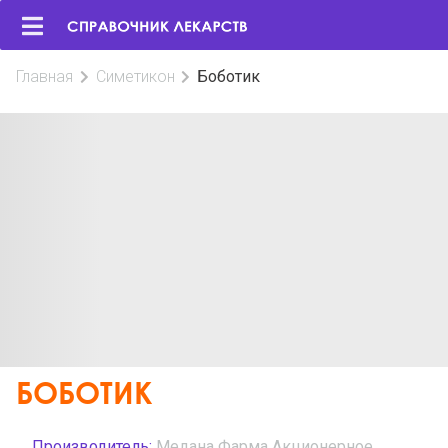
Главная
Симетикон
Боботик
БОБОТИК
Производитель:
Медана Фарма Акционерное