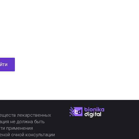
йти
веществ лекарственных
ация не должна быть
сти применения
еной очной консультации