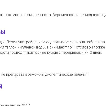
ь к компонентам препарата, беременность, период лактаци
ЗЫ
 еды. Перед употреблением содержимое флакона взбалтыва
 мл теплой кипяченой воды. Принимают по 1 столовой ложке 
мости проводят повторные курсы с перерывами 7-10 дней.
еме препарата возможны диспептические явления.
Я
ре не выше 20 °С.