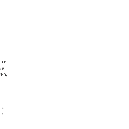
а и
ует
ка,
 с
го