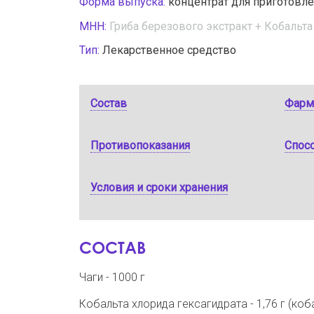
Форма выпуска:
концентрат для приготовле
МНН:
Гриба березового экстракт + Кобальта
Тип:
Лекарственное средство
Состав
Фарм
Противопоказания
Спос
Условия и сроки хранения
СОСТАВ
Чаги - 1000 г
Кобальта хлорида гексагидрата - 1,76 г (ко