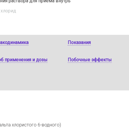
ния раствора для приема внутрь
 хлорид
акодинамика
Показания
об применения и дозы
Побочные эффекты
бальта хлористого 6-водного)