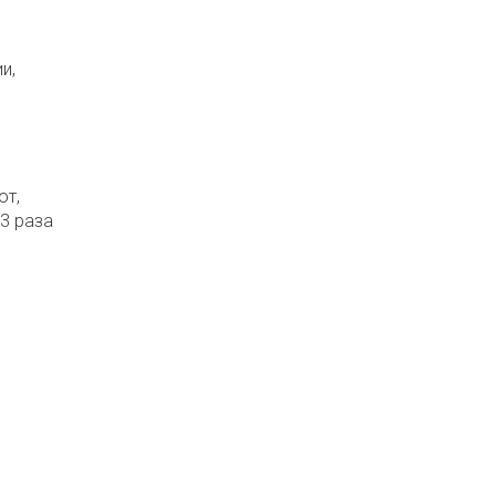
и,
ют,
3 раза