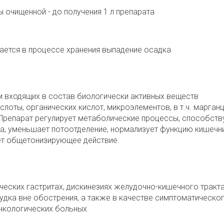
ды очищенной - до получения 1 л препарата
ается в процессе хранения выпадение осадка.
 входящих в состав биологически активных веществ
лоты, органических кислот, микроэлементов, в т.ч. марганц
. Препарат регулирует метаболические процессы, способств
, уменьшает потоотделение, нормализует функцию кишечни
ает общетонизирующее действие.
ческих гастритах, дискинезиях желудочно-кишечного тракта
лудка вне обострения, а также в качестве симптоматическо
нкологических больных.