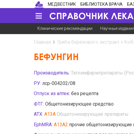
МЕДВЕСТНИК
БИБЛИОТЕКА ВРАЧА
БА
Клинические рекомендации
Научные издани
Главная
Гриба березового экстракт + Коб
БЕФУНГИН
Производитель:
Татхимфармпрепараты (Рос
РУ:
лср-004202/08
Отпуск из аптек:
без рецепта
ФТГ:
Общетонизирующее средство
АТХ:
A13A
Общетонизирующие препараты
EphMRA:
A13A2
прочие общетонизирующие 