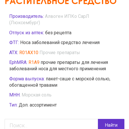
РАСТИТЕЛЬНОЕ СРЕДСТВО
Производитель:
Алвоген ИПКо СарЛ
(Люксембург)
Отпуск из аптек:
без рецепта
ФТГ:
Носа заболеваний средство лечения
АТХ:
R01AX10
Прочие препараты
EphMRA:
R1A9
прочие препараты для лечения
заболеваний носа для местного применения
Форма выпуска:
пакет-саше с морской солью,
обогащенной травами
МНН:
Морская соль
Тип:
Доп. ассортимент
Найти