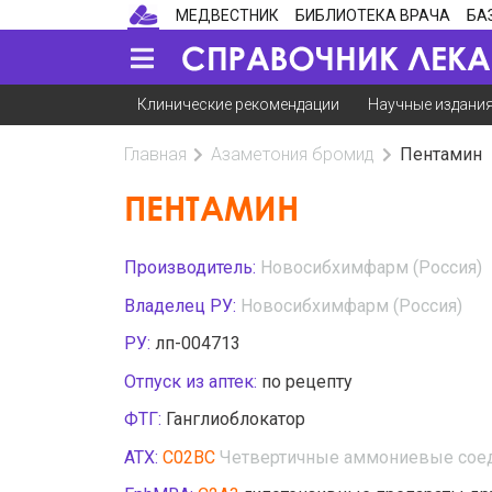
МЕДВЕСТНИК
БИБЛИОТЕКА ВРАЧА
БА
Клинические рекомендации
Научные издани
Главная
Азаметония бромид
Пентамин
ПЕНТАМИН
Производитель:
Новосибхимфарм (Россия)
Владелец РУ:
Новосибхимфарм (Россия)
РУ:
лп-004713
Отпуск из аптек:
по рецепту
ФТГ:
Ганглиоблокатор
АТХ:
C02BC
Четвертичные аммониевые сое