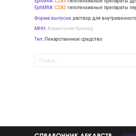
EphMRA:
C2A3
гипотензивные препараты др
EphMRA:
C2A2
гипотензивные препараты пе
Форма выпуска:
раствор для внутривенног
МНН:
Азаметония бромид
Тип:
Лекарственное средство
«Полити