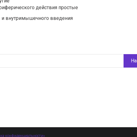
угие
риферического действия простые
о и внутримышечного введения
На
ка конфиденциальности»