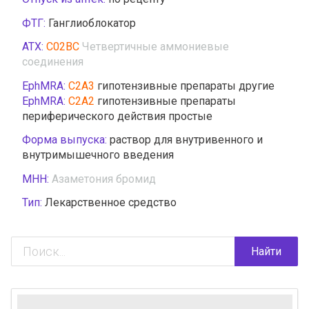
ФТГ:
Ганглиоблокатор
АТХ:
C02BC
Четвертичные аммониевые
соединения
EphMRA:
C2A3
гипотензивные препараты другие
EphMRA:
C2A2
гипотензивные препараты
периферического действия простые
Форма выпуска:
раствор для внутривенного и
внутримышечного введения
МНН:
Азаметония бромид
Тип:
Лекарственное средство
Найти