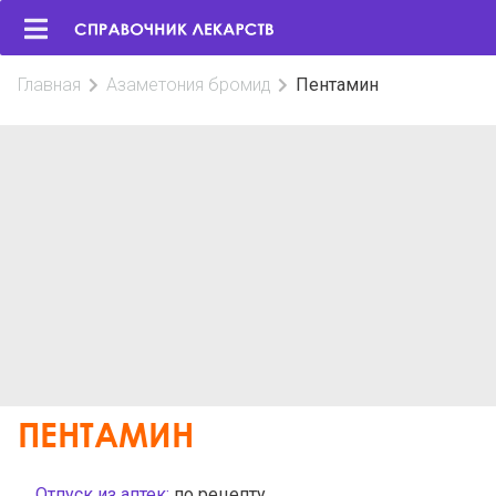
Главная
Азаметония бромид
Пентамин
ПЕНТАМИН
Отпуск из аптек:
по рецепту