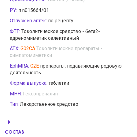
РУ:
п n015664/01
Отпуск из аптек:
по рецепту
ФТГ:
Токолитическое средство - бета2-
адреномиметик селективный
АТХ:
G02CA
Токолитические препараты -
симпатомиметики
EphMRA:
G2E
препараты, подавляющие родовую
деятельность
Форма выпуска:
таблетки
МНН:
Гексопреналин
Тип:
Лекарственное средство
СОСТАВ