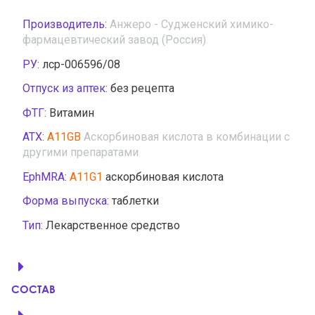
Производитель:
Анжеро - Судженский химико-
фармацевтический завод (Россия)
РУ:
лср-006596/08
Отпуск из аптек:
без рецепта
ФТГ:
Витамин
АТХ:
A11GB
Аскорбиновая кислота в комбинации с
другими препаратами
EphMRA:
A11G1
аскорбиновая кислота
Форма выпуска:
таблетки
Тип:
Лекарственное средство
СОСТАВ