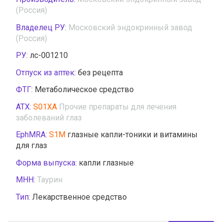
(Россия)
Владелец РУ:
Московский эндокринный завод
(Россия)
РУ:
лс-001210
Отпуск из аптек:
без рецепта
ФТГ:
Метаболическое средство
АТХ:
S01XA
Прочие препараты для лечения
заболеваний глаз
EphMRA:
S1M
глазные капли-тоники и витамины
для глаз
Форма выпуска:
капли глазные
МНН:
Таурин
Тип:
Лекарственное средство