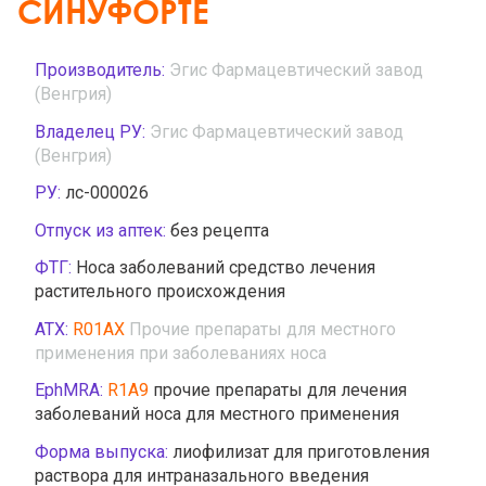
СИНУФОРТЕ
Производитель:
Эгис Фармацевтический завод
(Венгрия)
Владелец РУ:
Эгис Фармацевтический завод
(Венгрия)
РУ:
лс-000026
Отпуск из аптек:
без рецепта
ФТГ:
Носа заболеваний средство лечения
растительного происхождения
АТХ:
R01AX
Прочие препараты для местного
применения при заболеваниях носа
EphMRA:
R1A9
прочие препараты для лечения
заболеваний носа для местного применения
Форма выпуска:
лиофилизат для приготовления
раствора для интраназального введения