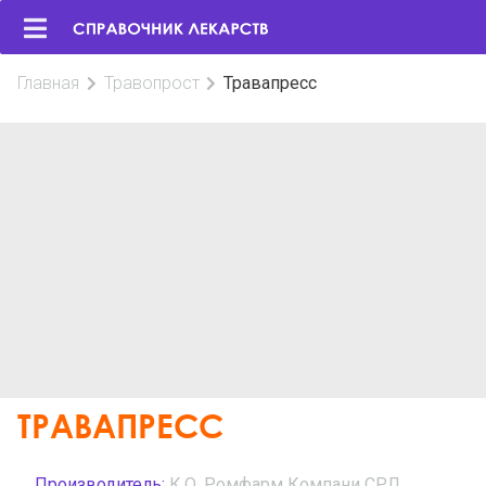
Главная
Травопрост
Травапресс
ТРАВАПРЕСС
Производитель:
К.О. Ромфарм Компани СРЛ