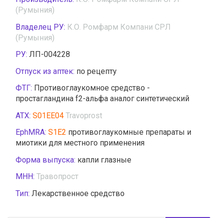
(Румыния)
Владелец РУ:
К.О. Ромфарм Компани СРЛ
(Румыния)
РУ:
ЛП-004228
Отпуск из аптек:
по рецепту
ФТГ:
Противоглаукомное средство -
простагландина f2-альфа аналог синтетический
АТХ:
S01EE04
Travoprost
EphMRA:
S1E2
противоглаукомные препараты и
миотики для местного применения
Форма выпуска:
капли глазные
МНН:
Травопрост
Тип:
Лекарственное средство