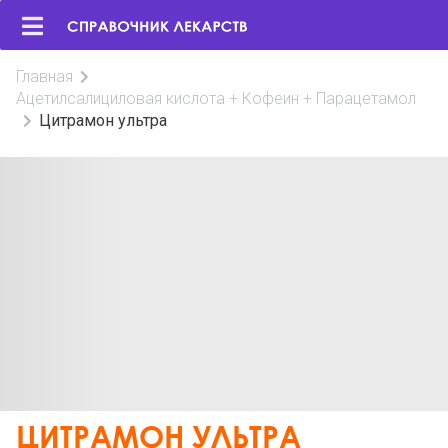
Главная
Ацетилсалициловая кислота + Кофеин + Парацетамол
Цитрамон ультра
ЦИТРАМОН УЛЬТРА