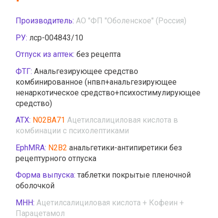
Производитель:
AO "ФП "Оболенское" (Россия)
РУ:
лср-004843/10
Отпуск из аптек:
без рецепта
ФТГ:
Анальгезирующее средство
комбинированное (нпвп+анальгезирующее
ненаркотическое средство+психостимулирующее
средство)
АТХ:
N02BA71
Ацетилсалициловая кислота в
комбинации с психолептиками
EphMRA:
N2B2
анальгетики-антипиретики без
рецептурного отпуска
Форма выпуска:
таблетки покрытые пленочной
оболочкой
МНН:
Ацетилсалициловая кислота + Кофеин +
Парацетамол