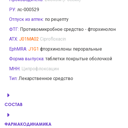
РУ:
лс-000529
Отпуск из аптек:
по рецепту
ФТГ:
Противомикробное средство - фторхинолон
АТХ:
J01MA02
Ciprofloxacin
EphMRA:
J1G1
фторхинолоны пероральные
Форма выпуска:
таблетки покрытые оболочкой
МНН:
Ципрофлоксацин
Тип:
Лекарственное средство
СОСТАВ
ФАРМАКОДИНАМИКА