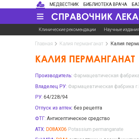
МЕДВЕСТНИК
БИБЛИОТЕКА ВРАЧА
БА
Клинические рекомендации
Научные издани
Главная
Калия перманганат
Калия перм
КАЛИЯ ПЕРМАНГАНАТ
Производитель:
Фармацевтическая фабрика 
Владелец РУ:
Фармацевтическая фабрика г.
РУ:
64/228/94
Отпуск из аптек:
без рецепта
ФТГ:
Антисептическое средство
АТХ:
D08AX06
Potassium permanganate