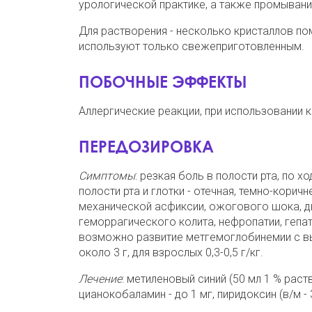
урологической практике, а также промывани
Для растворения - несколько кристаллов по
используют только свежеприготовленным.
ПОБОЧНЫЕ ЭФФЕКТЫ
Аллергические реакции, при использовании 
ПЕРЕДОЗИРОВКА
Симптомы
: резкая боль в полости рта, по х
полости рта и глотки - отечная, темно-корич
механической асфиксии, ожогового шока, дв
геморрагического колита, нефропатии, гепа
возможно развитие метгемоглобинемии с в
около 3 г, для взрослых 0,3-0,5 г/кг.
Лечение
: метиленовый синий (50 мл 1 % раст
цианокобаламин - до 1 мг, пиридоксин (в/м - 