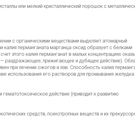
исталлы или мелкий кристаллический порошок с металличес
вении с органическими веществами выделяет атомарный
и калия перманганата марганца оксид образует с белками
счет этого калия перманганат в малых концентрациях оказ
 — раздражающее, прижигающее и дубящее действие). Обл
н при лечении ожогов и язв. Способность калия перманг
ве использования его растворов для промывания желудка
я гематотоксическое действие (приводит к развитию
ркотических средств, психотропных веществ и их прекурсор