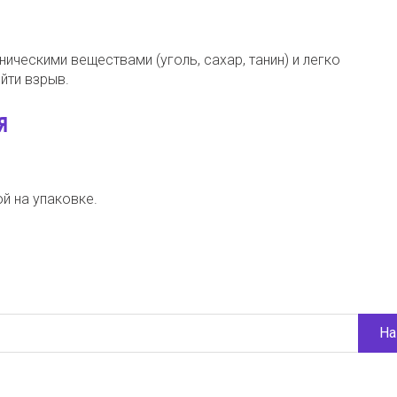
ическими веществами (уголь, сахар, танин) и легко
йти взрыв.
Я
ой на упаковке.
На