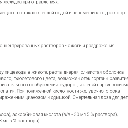
я желудка при отравлениях.
мещают в стакан с теплой водой и перемешивают, раствор
концентрированных растворов - ожоги и раздражения.
оду пищевода, в животе, рвота, диарея; слизистая оболочка
невого, фиолетового цвета, возможен отек гортани, развити
игательного возбуждения, судорог, явлений паркинсонизма
топатии. При пониженной кислотности желудочного сока
ыраженным цианозом и одышкой. Смертельная доза для дет
вора), аскорбиновая кислота (в/в - 30 мл 5 % раствора),
3 мл 5 % раствора).