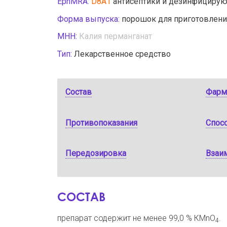
EphMRA:
D8A1
антисептики и дезинфицирую
Форма выпуска:
порошок для приготовлени
МНН:
Калия перманганат
Тип:
Лекарственное средство
Состав
Фарм
Противопоказания
Спос
Передозировка
Взаи
СОСТАВ
препарат содержит не менее 99,0 % КMnО
.
4