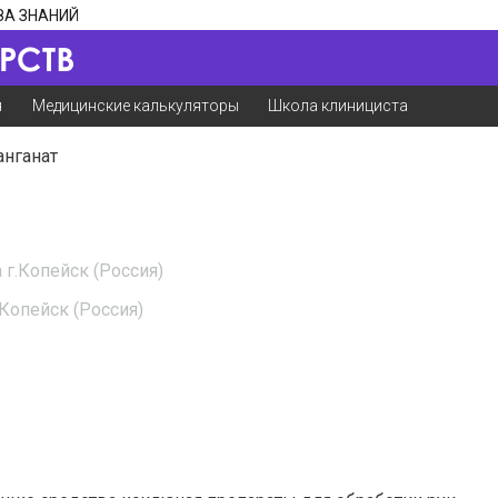
ЗА ЗНАНИЙ
я
Медицинские калькуляторы
Школа клинициста
анганат
г.Копейск (Россия)
Копейск (Россия)