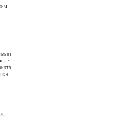
ким
ывает
адает
аната
 при
ов,