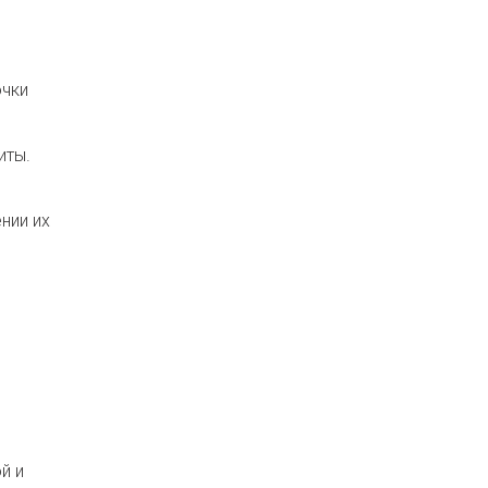
очки
иты.
нии их
й и