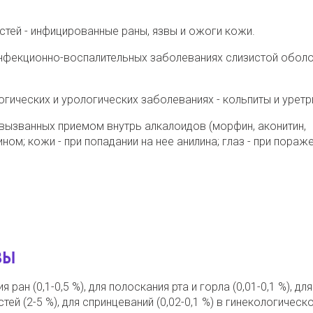
тей - инфицированные раны, язвы и ожоги кожи.
 инфекционно-воспалительных заболеваниях слизистой обол
гических и урологических заболеваниях - кольпиты и уретр
 вызванных приемом внутрь алкалоидов (морфин, аконитин,
ном; кожи - при попадании на нее анилина; глаз - при пораже
ЗЫ
ан (0,1-0,5 %), для полоскания рта и горла (0,01-0,1 %), для
й (2-5 %), для спринцеваний (0,02-0,1 %) в гинекологическо