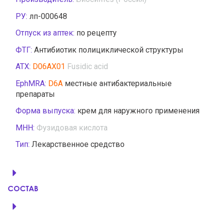
РУ:
лп-000648
Отпуск из аптек:
по рецепту
ФТГ:
Антибиотик полициклической структуры
АТХ:
D06AX01
Fusidic acid
EphMRA:
D6A
местные антибактериальные
препараты
Форма выпуска:
крем для наружного применения
МНН:
Фузидовая кислота
Тип:
Лекарственное средство
СОСТАВ