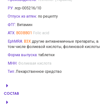
РУ:
лср-005216/10
Отпуск из аптек:
по рецепту
ФТГ:
Витамин
АТХ:
B03BB01
Folic acid
EphMRA:
B3X
другие антианемичные препараты, в
том числе фолиевой кислоты, фолиновой кислоты
Форма выпуска:
таблетки
МНН:
Фолиевая кислота
Тип:
Лекарственное средство
СОСТАВ