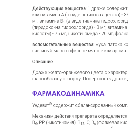
Действующие вещества:
1 драже содержит в
или витамина А (в виде ретинола ацетата) - 3
мг, витамина В
(в виде тиамина гидрохлорида
1
(пиридоксина гидрохлорида) - 3 мг, витамина
кислоты) - 75 мг, никотинамида - 20 мг, фолиев
вспомогательные вещества:
мука, патока к
пчелиный, масло эфирное мятное или аромат
Описание
Драже желто-оранжевого цвета с характер
шарообразную форму. Поверхность драже д
ФАРМАКОДИНАМИКА
®
Ундевит
содержит сбалансированный компл
Механизм действия препарата определяется
В
, РР (никотинамид), В
, С, В
(фолиевая кисл
6
12
с