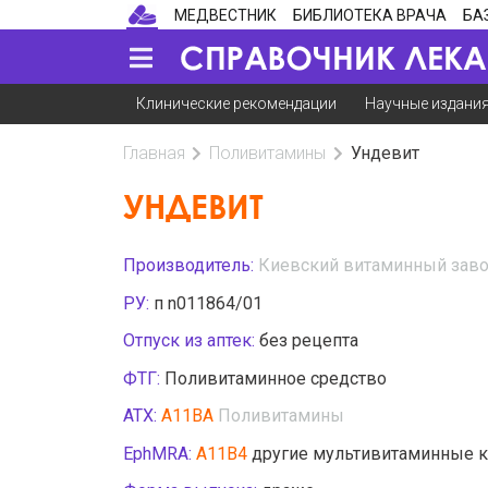
МЕДВЕСТНИК
БИБЛИОТЕКА ВРАЧА
БА
Клинические рекомендации
Научные издани
Главная
Поливитамины
Ундевит
УНДЕВИТ
Производитель:
Киевский витаминный завод
РУ:
п n011864/01
Отпуск из аптек:
без рецепта
ФТГ:
Поливитаминное средство
АТХ:
A11BA
Поливитамины
EphMRA:
A11B4
другие мультивитаминные 