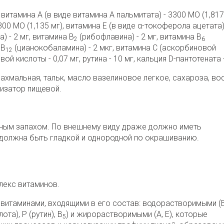
итамина А (в виде витамина А пальмитата) - 3300 МО (1,817
300 МО (1,135 мг), витамина Е (в виде α-токоферола ацетата)
) - 2 мг, витамина В
(рибофлавина) - 2 мг, витамина В
2
6
 В
(цианокобаламина) - 2 мкг, витамина С (аскорбиновой
12
ой кислоты - 0,07 мг, рутина - 10 мг, кальция D-пантотената -
рахмальная, тальк, масло вазелиновое легкое, сахароза, во
изатор пищевой.
ным запахом. По внешнему виду драже должно иметь
олжна быть гладкой и однородной по окрашиванию.
екс витаминов.
 витаминами, входящими в его состав: водорастворимыми (
ота), Р (рутин), В
) и жирорастворимыми (А, Е), которые
5