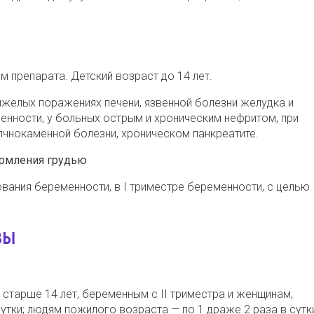
 препарата. Детский возраст до 14 лет.
яжелых поражениях печени, язвенной болезни желудка и
енности, у больных острым и хроническим нефритом, при
лчнокаменной болезни, хроническом панкреатите.
ормления грудью
ования беременности, в І триместре беременности, с целью
ЗЫ
старше 14 лет, беременным с ΙΙ триместра и женщинам,
утки; людям пожилого возраста — по 1 драже 2 раза в сутк