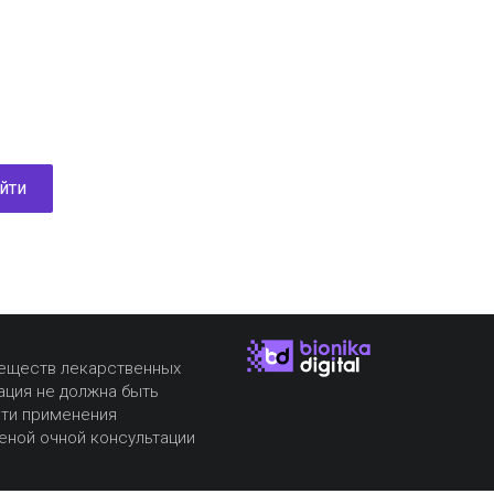
йти
веществ лекарственных
ация не должна быть
сти применения
еной очной консультации