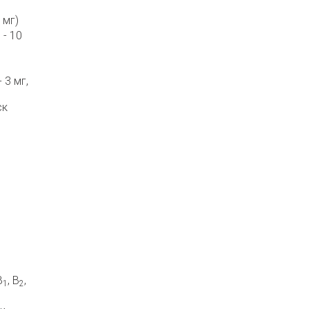
 мг)
 - 10
 3 мг,
ск
В
, В
,
1
2