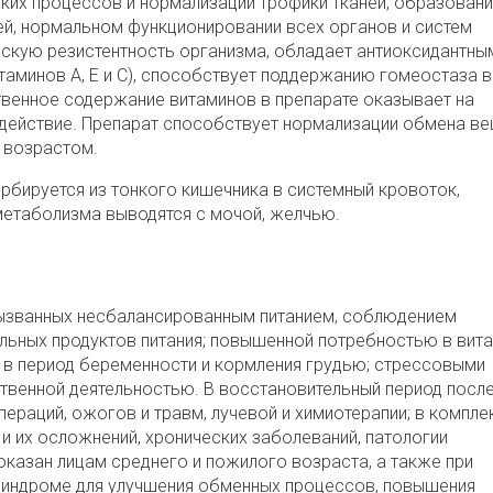
ких процессов и нормализации трофики тканей, образовани
ей, нормальном функционировании всех органов и систем
скую резистентность организма, обладает антиоксидантны
таминов А, Е и С), способствует поддержанию гомеостаза в
ственное содержание витаминов в препарате оказывает на
действие. Препарат способствует нормализации обмена в
 возрастом.
рбируется из тонкого кишечника в системный кровоток,
 метаболизма выводятся с мочой, желчью.
вызванных несбалансированным питанием, соблюдением
льных продуктов питания; повышенной потребностью в вит
в, в период беременности и кормления грудью; стрессовыми
ственной деятельностью. В восстановительный период посл
ераций, ожогов и травм, лучевой и химиотерапии; в компле
и их осложнений, хронических заболеваний, патологии
оказан лицам среднего и пожилого возраста, а также при
синдроме для улучшения обменных процессов, повышения