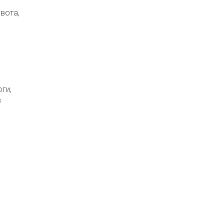
вота,
ги,
в