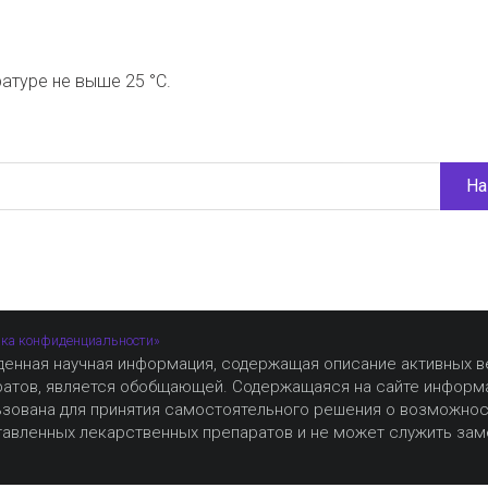
атуре не выше 25 °С.
На
ка конфиденциальности»
денная научная информация, содержащая описание активных 
ратов, является обобщающей. Содержащаяся на сайте информ
ьзована для принятия самостоятельного решения о возможно
авленных лекарственных препаратов и не может служить зам