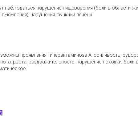
ут наблюдаться нарушение пищеварения (боли в области жи
е высыпания), нарушения функции печени.
зможны проявления гипервитаминоза А: сонливость, судоро
шнота, рвота, раздражительность, нарушение походки, боли 
матическое.
Я