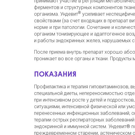
принимают участие в регуляции метаболичес
ферментов и структурных компонентов ткан
®
организма. Ундевит
усиливает неспецифиче
свойствами (за счет входящих в препарат ви
норме и при патологии. Сочетание и количе
организм тонизирующее и адаптогенное воз
и работы эндокринных желез, нарушаемых с
После приема внутрь препарат хорошо абсо
проникает во все органы и ткани. Продукты
ПОКАЗАНИЯ
Профилактика и терапия гиповитаминозов, 
специальной диеты, непереносимостью отде
при интенсивном росте у детей и подростко
ситуациями, интенсивной физической или ум
перенесенных инфекционных заболеваний, оп
терапии острых респираторных заболеваний 
эндокринной и иммунной систем. Ундевит® п
преждевременном старении, астеническом 