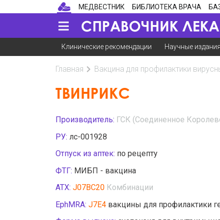
МЕДВЕСТНИК
БИБЛИОТЕКА ВРАЧА
БА
Клинические рекомендации
Научные издани
Главная
Вакцина для профилактики вирусны
ТВИНРИКС
Производитель:
ГСК (Соединенное Королев
РУ:
лс-001928
Отпуск из аптек:
по рецепту
ФТГ:
МИБП - вакцина
АТХ:
J07BC20
Комбинации
EphMRA:
J7E4
вакцины для профилактики ге