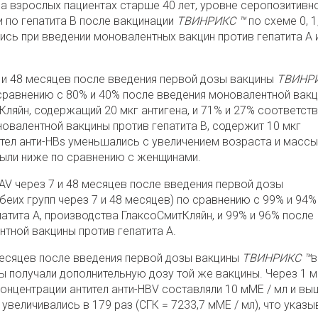
а взрослых пациентах старше 40 лет, уровне серопозитивн
и по гепатита В после вакцинации
ТВИНРИКС ™
по схеме 0, 1,
сь при введении моновалентных вакцин против гепатита А 
7 и 48 месяцев после введения первой дозы вакцины
ТВИНР
сравнению с 80% и 40% после введения моновалентной вак
Кляйн, содержащий 20 мкг антигена, и 71% и 27% соответст
овалентной вакцины против гепатита В, содержит 10 мкг
ител анти-HBs уменьшались с увеличением возраста и массы
были ниже по сравнению с женщинами.
AV через 7 и 48 месяцев после введения первой дозы
беих групп через 7 и 48 месяцев) по сравнению с 99% и 94%
атита А, производства ГлаксоСмитКляйн, и 99% и 96% после
тной вакцины против гепатита А.
месяцев после введения первой дозы вакцины
ТВИНРИКС ™
в
ы получали дополнительную дозу той же вакцины. Через 1 
онцентрации антител анти-HBV составляли 10 мМЕ / мл и выш
увеличивались в 179 раз (СГК = 7233,7 мМЕ / мл), что указы