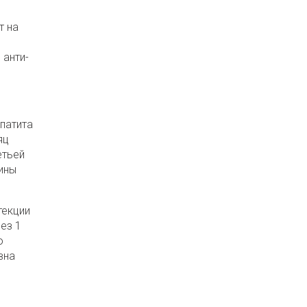
т на
 анти-
патита
яц
етьей
ины
текции
ез 1
о
вна