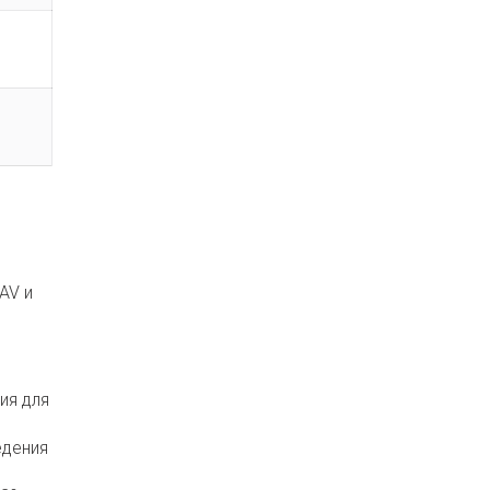
AV и
ия для
едения