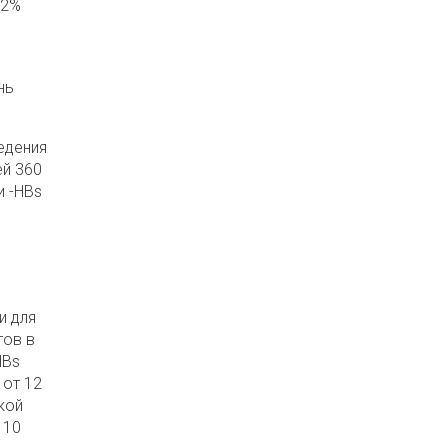
,2%
нь
едения
ей 360
и -HBs
и для
тов в
HBs
 от 12
кой
 10