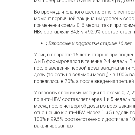
мкг поверхностного антигена HBsAg в дозе 0
Во время длительного шестилетнего контрол
момент первичной вакцинации уровень сероп
применении схемы 0, 6 месяц, так и при прим
HBs составляли 84,8% и 92,9% соответственн
;
Взрослые и подростки старше 16 лет
У лиц в возрасте 16 лет и старше при введе
А и В формировался в течение 2-4 недель. В
после введения первой дозы вакцины анти-HA
дозы (то есть на седьмой месяц) - в 100% 
появлялись в 70%, а после введения третьей 
У взрослых при иммунизации по схеме 0, 7, 
по анти-HВV составляет через 1 и 5 недель 
месяц после четвертой дозы во всех вакци
отношению к анти-HВV. Через 1 и 5 недель п
100% и 99,5% соответственно и достигала 1
вакцинированных.