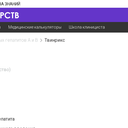
ЗА ЗНАНИЙ
я
Медицинские калькуляторы
Школа клинициста
х гепатитов А и B
Твинрикс
ство)
патита