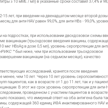
титры ≥ 10 мМЕ / мл) в указанные сроки составил 37,4% и 98
2-15 лет, при введении на двенадцатом месяце второй дозы
есяц для анти-HAV равен 99,0%, для анти-HBs - 99,0%, урове
м на подростках, при использовании двохдозовои схемы вв
еме вакцинации (трьохдозове введения вакцины, содержащ
0 мкг HBsAg в дозе 0,5 мл), уровень серопротекции для ант
НРИКС ™
был ниже, чем при использовании трьохдозовои
и завершении вакцинации (на седьмом месяце), качество
ответствующих исследований, хранятся после введения
не менее, чем 10 лет. Через 10 лет уровень серопозитивност
пп пациентов, как в возрасте от 1 до 11 лет, так и у пациен
акцинации. В этот же срок уровень серопротекции для анти-
сследовании, проведенном с участием пациентов в возрасте
было показано, что иммунный ответ на оба антигена была та
цины, содержащей 360 единиц ИФА инактивированного HAV и