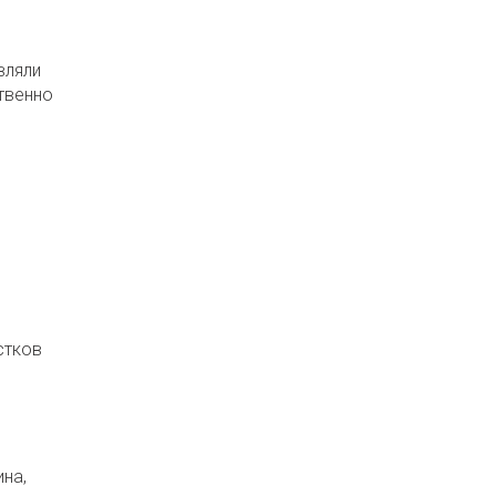
вляли
твенно
стков
на,