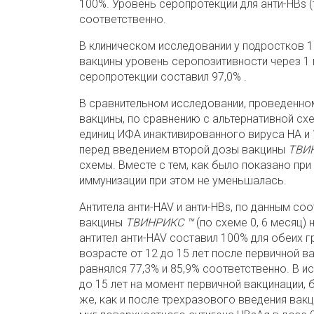
100%. Уровень серопротекции для анти-HBs (
соответственно.
В клиническом исследовании у подростков 1
вакцины уровень серопозитивности через 1 м
серопротекции составил 97,0% .
В сравнительном исследовании, проведенно
вакцины, по сравнению с альтернативной сх
единиц ИФА инактивированного вируса НА и 1
перед введением второй дозы вакцины
ТВИ
схемы.
Вместе с тем, как было показано пр
иммунизации при этом не уменьшалась.
Антитела анти-HAV и анти-HBs, по данным со
вакцины
ТВИНРИКС ™
(по схеме 0, 6 месяц) 
антител анти-HAV составил 100% для обеих гру
возрасте от 12 до 15 лет после первичной в
равнялся 77,3% и 85,9% соответственно. В и
до 15 лет на момент первичной вакцинации, 
же, как и после трехразового введения вак