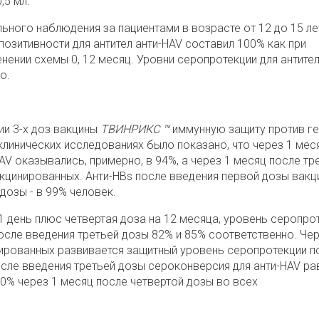
,5 мл.
ьного наблюдения за пациентами в возрасте от 12 до 15 ле
озитивности для антител анти-HAV составил 100% как при
енении схемы 0, 12 месяц. Уровни серопротекции для антител
о.
нии 3-х доз вакцины
ТВИНРИКС ™
иммунную защиту против ге
 клинических исследованиях было показано, что через 1 мес
V оказывались, примерно, в 94%, а через 1 месяц после тр
вакцинированных. Анти-HBs после введения первой дозы вакц
дозы - в 99% человек.
21 день плюс четвертая доза на 12 месяца, уровень серопро
после введения третьей дозы 82% и 85% соответственно. Чер
нированных развивается защитный уровень серопротекции п
осле введения третьей дозы сероконверсия для анти-HAV ра
00% через 1 месяц после четвертой дозы во всех