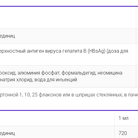
 единиц
хностный антиген вируса гепатита B (HBsAg) (доза для
роксид; алюминия фосфат; формальдегид; неомицина
натрия хлорид; вода для инъекций
ртонной 1, 10, 25 флаконов или в шприцах стеклянных; в пач
1 мл
 единиц
720