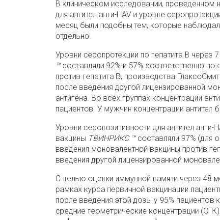
В клиническом исследовании, проведенном н
для антител анти-HAV и уровне серопротекци
месяц были подобны тем, которые наблюдали
отдельно.
Уровни серопротекции по гепатита В через 
™
составляли 92% и 57% соответственно по 
против гепатита В, производства ГлаксоСмит
после введения другой лицензированной мон
антигена. Во всех группах концентрации ант
пациентов. У мужчин концентрации антител 
Уровни серопозитивности для антител анти-H
вакцины
ТВИНРИКС ™
составляли 97% (для о
введения моновалентной вакцины против геп
введения другой лицензированной моновален
С целью оценки иммунной памяти через 48 
рамках курса первичной вакцинации пациент
после введения этой дозы у 95% пациентов к
средние геометрические концентрации (СГК) 