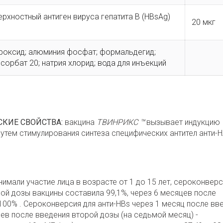
хностный антиген вируса гепатита B (HBsAg)
20 мкг
роксид; алюминия фосфат; формальдегид;
сорбат 20; натрия хлорид; вода для инъекций
КИЕ СВОЙСТВА:
вакцина
ТВИНРИКС ™
вызывает индукцию
путем стимулирования синтеза специфических антител анти-H
нимали участие лица в возрасте от 1 до 15 лет, сероконверс
вой дозы вакцины составила 99,1%, через 6 месяцев после
100% .
Сероконверсия для анти-HBs через 1 месяц после вв
ев после введения второй дозы (на седьмой месяц) -