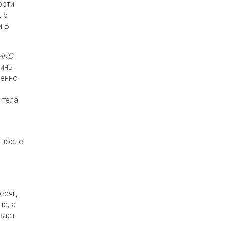
ости
 6
и В
ИКС
цины
венно
 тела
 после
месяц
е, а
вает