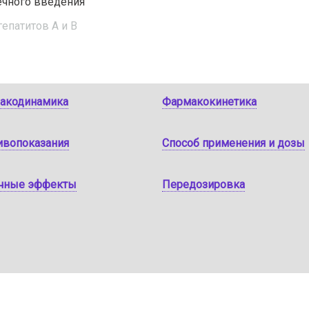
ечного введения
епатитов А и B
акодинамика
Фармакокинетика
ивопоказания
Способ применения и дозы
чные эффекты
Передозировка