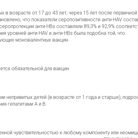
 в возрасте от 17 до 43 лет, через 15 лет после первичной
новлено, что показатели серопозитивности анти-HAV соста
 серопротекции анти-HBs составляли 89,3% и 92,9% соответс
ния уровней анти-HAV и анти-HBs была подобна той, что
ующих моновалентных вакцин.
ется обязательной для вакцин.
и непривитых детей (в возрасте от 1 года и старше), подро
я гепатитами А и В.
енной чувствительностью к любому компоненту или неомици