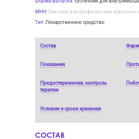
Форма выпуска:
суспензия для внутримыш
МНН:
Вакцина для профилактики вирусных г
Тип:
Лекарственное средство
Состав
Фарм
Показания
Прот
Предостережения, контроль
Побо
терапии
Условия и сроки хранения
СОСТАВ