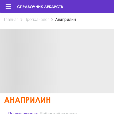
Главная
Пропранолол
Анаприлин
АНАПРИЛИН
Производитель:
Ирбитский химико-