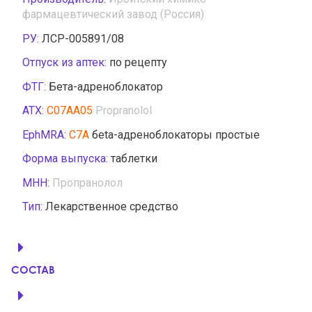
фармацевтический завод (Россия)
РУ:
ЛСР-005891/08
Отпуск из аптек:
по рецепту
ФТГ:
Бета-адреноблокатор
АТХ:
C07AA05
Propranolol
EphMRA:
C7A
бeta-адреноблокаторы простые
Форма выпуска:
таблетки
МНН:
Пропранолол
Тип:
Лекарственное средство
СОСТАВ