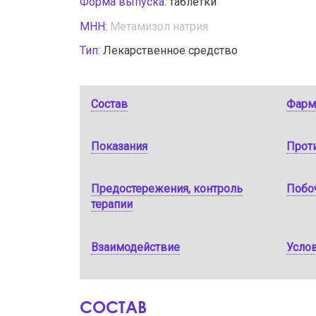
Форма выпуска:
таблетки
МНН:
Метамизол натрия
Тип:
Лекарственное средство
Состав
Фарм
Показания
Прот
Предостережения, контроль
Побо
терапии
Взаимодействие
Услов
СОСТАВ