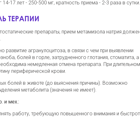
 14-17 лет - 250-500 мг, кратность приема - 2-3 раза в сутки
Ь ТЕРАПИИ
итостатические препараты, прием метамизола натрия долже
.
 развитие агранулоцитоза, в связи с чем при выявлении
оба, болей в горле, затрудненного глотания, стоматита, а
а необходима немедленная отмена препарата. При длительном
тину периферической крови.
ых болей в животе (до выяснения причины). Возможно
деления метаболита (значения не имеет).
 и мех.:
олнять работу, требующую повышенного внимания и быстро