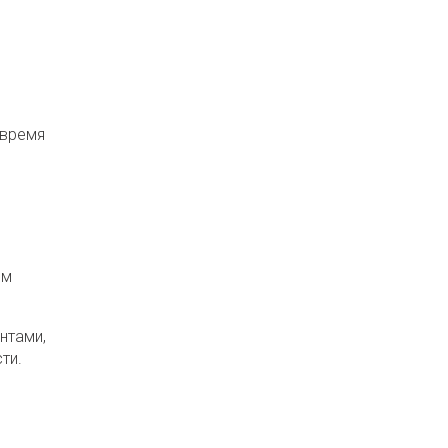
 время
ом
нтами,
ти.