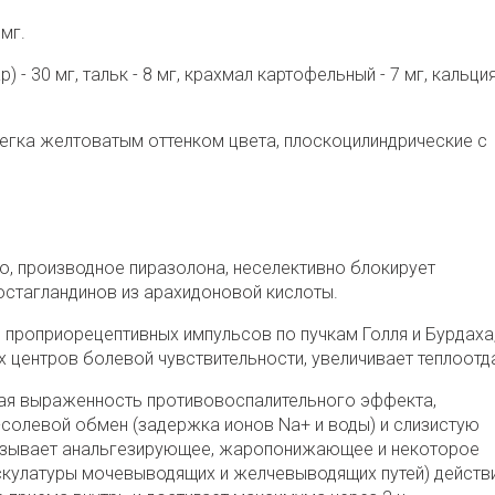
мг.
) - 30 мг, тальк - 8 мг, крахмал картофельный - 7 мг, кальци
легка желтоватым оттенком цвета, плоскоцилиндрические с
, производное пиразолона, неселективно блокирует
остагландинов из арахидоновой кислоты.
 проприорецептивных импульсов по пучкам Голля и Бурдаха
центров болевой чувствительности, увеличивает теплоотд
ьная выраженность противовоспалительного эффекта,
солевой обмен (задержка ионов Na+ и воды) и слизистую
азывает анальгезирующее, жаропонижающее и некоторое
скулатуры мочевыводящих и желчевыводящих путей) действ