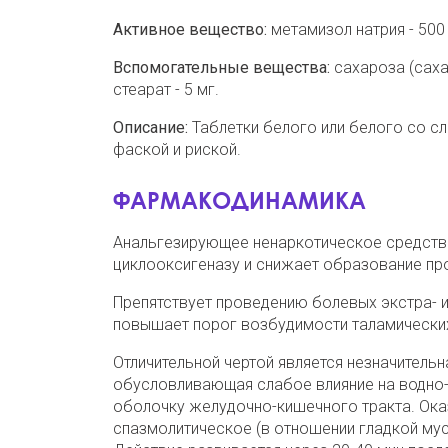
Активное вещество:
метамизол натрия - 500 
Вспомогательные вещества:
сахароза (сахар
стеарат - 5 мг.
Описание:
Таблетки белого или белого со с
фаской и риской.
ФАРМАКОДИНАМИКА
Анальгезирующее ненаркотическое средство
циклооксигеназу и снижает образование пр
Препятствует проведению болевых экстра- и
повышает порог возбудимости таламических 
Отличительной чертой является незначител
обусловливающая слабое влияние на водно-
оболочку желудочно-кишечного тракта. Ок
спазмолитическое (в отношении гладкой му