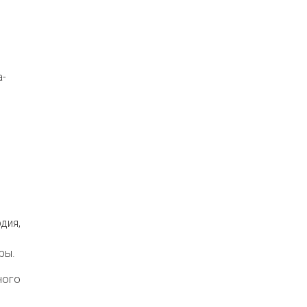
а-
дия,
ры.
ного