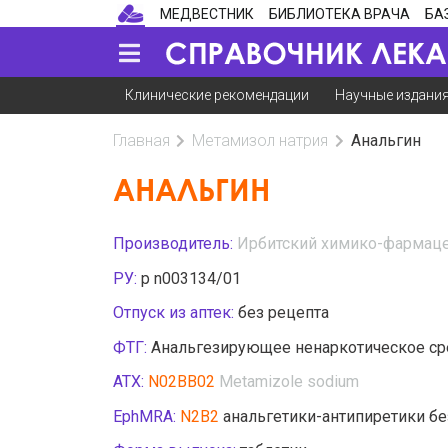
МЕДВЕСТНИК
БИБЛИОТЕКА ВРАЧА
БА
Клинические рекомендации
Научные издани
Главная
Метамизол натрия
Анальгин
АНАЛЬГИН
Производитель:
Ирбитский химико-фармаце
РУ:
р n003134/01
Отпуск из аптек:
без рецепта
ФТГ:
Анальгезирующее ненаркотическое ср
АТХ:
N02BB02
Metamizole sodium
EphMRA:
N2B2
анальгетики-антипиретики бе