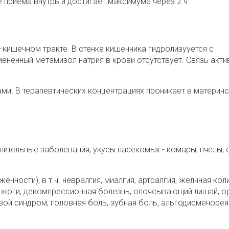
 приема внутрь и достигает максимума через 2 ч.
кишечном тракте. В стенке кишечника гидролизууется с
ененный метамизол натрия в крови отсутствует. Связь акти
ами. В терапевтических концентрациях проникает в материн
ительные заболевания, укусы насекомых - комары, пчелы,
ности), в т.ч. невралгия, миалгия, артралгия, желчная коли
 ожоги, декомпрессионная болезнь, опоясывающий лишай, ор
вой синдром, головная боль, зубная боль, альгодисменорея