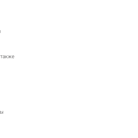
.
н
 также
ты