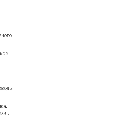
вного
ское
 оводы
ка,
хит,
.