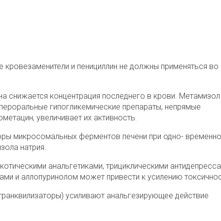
е кровезаменители и пенициллин не должны применяться во
а снижается концентрация последнего в крови.
Метамизол
ы пероральные гипогликемические препараты, непрямые
ометацин
, увеличивает их активность.
торы микросомальных ферментов печени при одно- временн
зола натрия.
котическими анальгетиками, трициклическими антидепресса
ми и аллопуринолом может привести к усилению токсичнос
(транквилизаторы) усиливают анальгезирующее действие