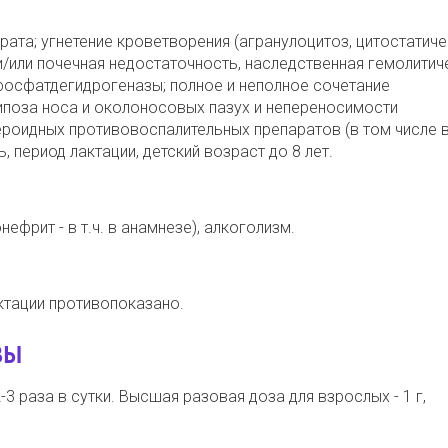
рата; угнетение кроветворения (агранулоцитоз, цитостатич
и/или почечная недостаточность, наследственная гемолитич
фосфатдегидрогеназы; полное и неполное сочетание
поза носа и околоносовых пазух и непереносимости
ероидных противовоспалительных препаратов (в том числе 
, период лактации, детский возраст до 8 лет.
фрит - в т.ч. в анамнезе), алкоголизм.
ктации противопоказано.
ЗЫ
3 раза в сутки. Высшая разовая доза для взрослых - 1 г,