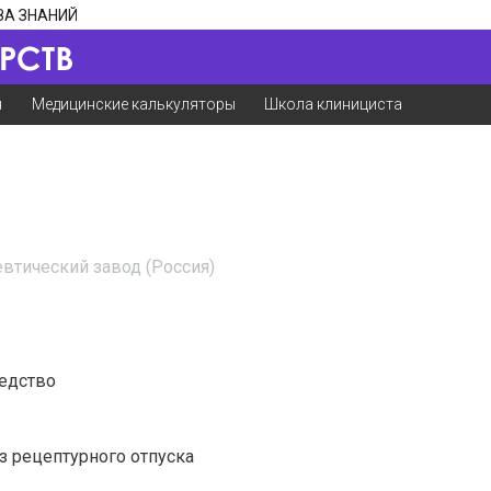
ЗА ЗНАНИЙ
я
Медицинские калькуляторы
Школа клинициста
втический завод (Россия)
едство
з рецептурного отпуска