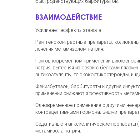
быстродействующих барбитуратов.
ВЗАИМОДЕЙСТВИЕ
Усиливает эффекты этанола.
Рентгеноконтрастные препараты, коллоидны
лечения метамизолом натрия.
При одновременном применении циклоспорин
натрия
, вытесняя из связи с белками плазм
антикоагулянты, глюкокортикостероиды,
инд
Фенилбутазон, барбитураты и другие индук
применении снижают эффективность метами
Одновременное применение с другими ненар
контрацептивными гормональными препарата
Седативные и анксиолитические препараты 
метамизола натрия.