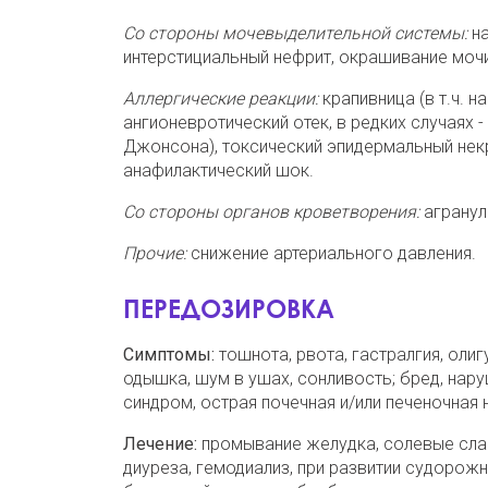
Со стороны мочевыделительной системы:
на
интерстициальный нефрит, окрашивание мочи
Аллергические реакции:
крапивница (в т.ч. 
ангионевротический отек, в редких случаях 
Джонсона), токсический эпидермальный некр
анафилактический шок.
Со стороны органов кроветворения:
агранул
Прочие:
снижение артериального давления.
ПЕРЕДОЗИРОВКА
Симптомы:
тошнота, рвота, гастралгия, олиг
одышка, шум в ушах, сонливость; бред, нар
синдром, острая почечная и/или печеночная 
Лечение:
промывание желудка, солевые сла
диуреза, гемодиализ, при развитии судорож