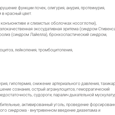
рушение функции почек, олигурия, анурия, протеинурия,
 в красный цвет.
на конъюнктиве и слизистых оболочках носоглотки),
- злокачественная экссудативная эритема (синдром Стивенс
олиз (синдром Лайелла), бронхоспастический синдром,
оцитоз, лейкопения, тромбоцитопения,
урия, гипотермия, снижение артериального давления, тахикар
ушение сознания, острый агранулоцитоз; геморрагический
недостаточность, судороги, паралич дыхательной мускулату
бительные,
активированный уголь
; проведение форсирован
ного синдрома - внутривенном введение диазепама и