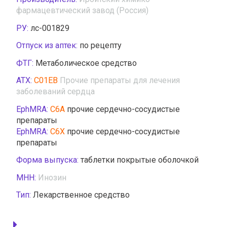
фармацевтический завод (Россия)
РУ:
лс-001829
Отпуск из аптек:
по рецепту
ФТГ:
Метаболическое средство
АТХ:
C01EB
Прочие препараты для лечения
заболеваний сердца
EphMRA:
C6A
прочие сердечно-сосудистые
препараты
EphMRA:
C6X
прочие сердечно-сосудистые
препараты
Форма выпуска:
таблетки покрытые оболочкой
МНН:
Инозин
Тип:
Лекарственное средство