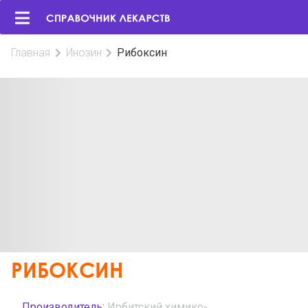
Главная
Инозин
Рибоксин
РИБОКСИН
Производитель:
Ирбитский химико-