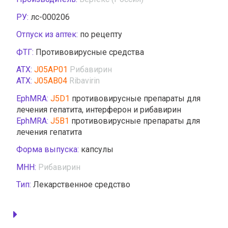
РУ:
лс-000206
Отпуск из аптек:
по рецепту
ФТГ:
Противовирусные средства
АТХ:
J05AP01
Рибавирин
АТХ:
J05AB04
Ribavirin
EphMRA:
J5D1
противовирусные препараты для
лечения гепатита, интерферон и рибавирин
EphMRA:
J5B1
противовирусные препараты для
лечения гепатита
Форма выпуска:
капсулы
МНН:
Рибавирин
Тип:
Лекарственное средство