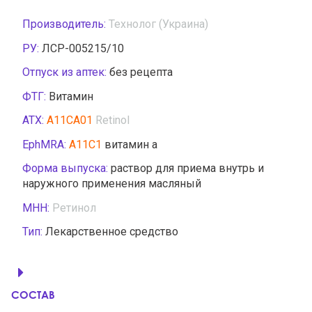
Производитель:
Технолог (Украина)
РУ:
ЛСР-005215/10
Отпуск из аптек:
без рецепта
ФТГ:
Витамин
АТХ:
A11CA01
Retinol
EphMRA:
A11C1
витамин а
Форма выпуска:
раствор для приема внутрь и
наружного применения масляный
МНН:
Ретинол
Тип:
Лекарственное средство
СОСТАВ