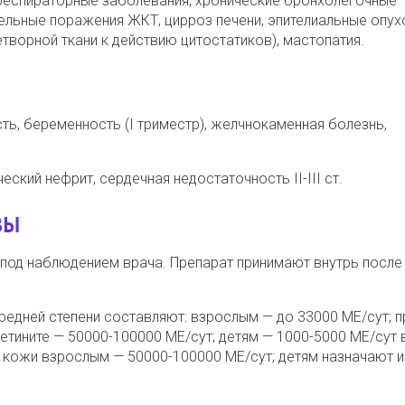
 респираторные заболевания, хронические бронхолегочные
ельные поражения ЖКТ, цирроз печени, эпителиальные опух
творной ткани к действию цитостатиков), мастопатия.
ь, беременность (I триместр), желчнокаменная болезнь,
еский нефрит, сердечная недостаточность II-III ст.
ЗЫ
под наблюдением врача. Препарат принимают внутрь после
редней степени составляют: взрослым — до 33000 МЕ/сут; п
етините — 50000-100000 МЕ/сут; детям — 1000-5000 МЕ/сут 
 кожи взрослым — 50000-100000 МЕ/сут; детям назначают и