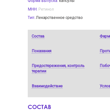
Форма выпуска:
капсулы
МНН:
Ретинол
Тип:
Лекарственное средство
Состав
Фарм
Показания
Прот
Предостережения, контроль
Побо
терапии
Взаимодействие
Услов
СОСТАВ