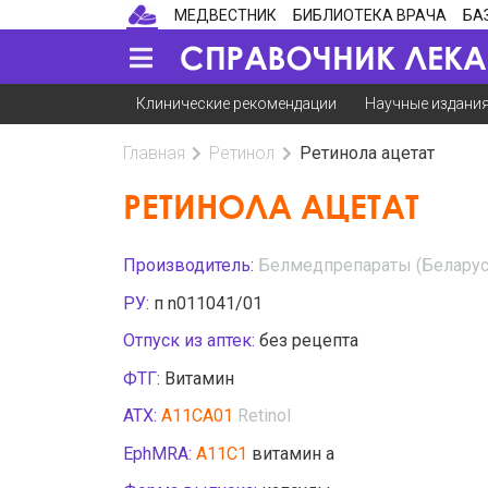
МЕДВЕСТНИК
БИБЛИОТЕКА ВРАЧА
БА
Клинические рекомендации
Научные издани
Главная
Ретинол
Ретинола ацетат
РЕТИНОЛА АЦЕТАТ
Производитель:
Белмедпрепараты (Беларус
РУ:
п n011041/01
Отпуск из аптек:
без рецепта
ФТГ:
Витамин
АТХ:
A11CA01
Retinol
EphMRA:
A11C1
витамин а