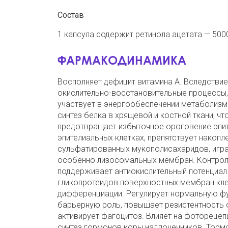
Состав
1 капсула содержит ретинола ацетата — 500
ФАРМАКОДИНАМИКА
Восполняет дефицит витамина А. Вследстви
окислительно-восстановительные процессы, 
участвует в энергообеспечении метаболизм
синтез белка в хрящевой и костной ткани, чт
предотвращает избыточное ороговение эпит
эпителиальных клетках, препятствует накопл
сульфатированных мукополисахаридов, игра
особенно лизосомальных мембран. Контроли
поддерживает антиокислительный потенциал 
гликопротеидов поверхностных мембран кле
дифференциации. Регулирует нормальную ф
барьерную роль, повышает резистентность о
активирует фагоцитоз. Влияет на фоторецепц
синтез гормонов коры надпочечников. Торм