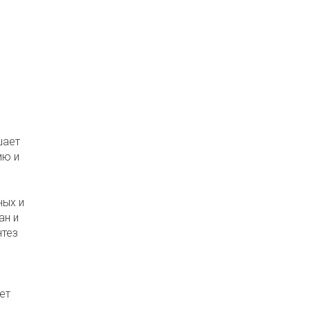
шает
ию и
ных и
ан и
нтез
ет