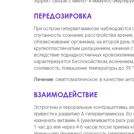
эффект связан с миело- и иммуностимулиру
ПЕРЕДОЗИРОВКА
При остром гипервитаминозе наблюдаются с
спутанность сознания, расстройства зрения,
обезвоживание организма; на второй день 
крупнопластинчатым шелушением, начиная с 
вследствие поднадкостничных кровоизлияний,
характеризуется беспокойством, волнением,
сонливость, повышение температуры до 39 °
Лечение:
симптоматическое; в качестве анта
ВЗАИМОДЕЙСТВИЕ
Эстрогены и пероральные контрацептивы, и
привести к развитию А-гипервитаминоза. Во
назначать витамин А (увеличивается риск ра
1 час до или через 4-6 часов после приема
Уменьшает (взаимно) опасность гипервитам