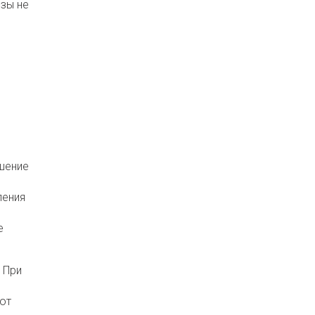
зы не
ушение
ления
е
 При
от