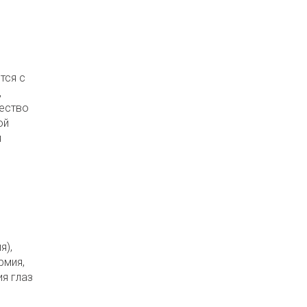
тся с
,
чество
ой
я
я),
рмия,
я глаз