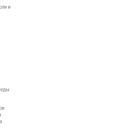
оли и
 еды
ри
в
з