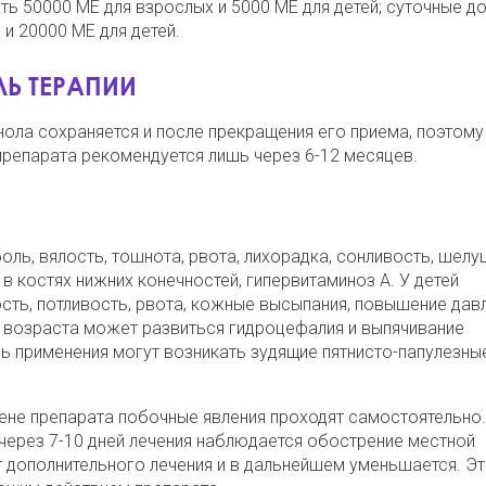
 50000 МЕ для взрослых и 5000 МЕ для детей; суточные до
и 20000 МЕ для детей.
Ь ТЕРАПИИ
ола сохраняется и после прекращения его приема, поэтому
репарата рекомендуется лишь через 6-12 месяцев.
ль, вялость, тошнота, рвота, лихорадка, сонливость, шел
в костях нижних конечностей, гипервитаминоз А. У детей
ть, потливость, рвота, кожные высыпания, повышение дав
о возраста может развиться гидроцефалия и выпячивание
нь применения могут возникать зудящие пятнисто-папулезны
ене препарата побочные явления проходят самостоятельно.
 через 7-10 дней лечения наблюдается обострение местной
т дополнительного лечения и в дальнейшем уменьшается. Эт