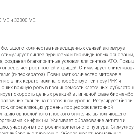
0 МЕ и 33000 МЕ.
е большого количества ненасыщенных связей активирует
стимулирует синтез пуриновых и пиримидиновых оснований,
а, создавая благоприятные условия для синтеза АТФ. Повы
о определяет рост костей и хрящей. Стимулирует эпителизац
елия (гиперкератоз). Повышает количество митозов в
ению в них кератогиалина, способствует синтезу РНК и
ющих важную роль в проницаемости клеточных, субклеточ
рует скорость цепных реакций в липидной фазе биомембр
различных тканей на постоянном уровне. Регулирует биоси
ток, определяющих уровень процессов клеточной
ункцию однослойного плоского эпителия, выполняющего
рганизма к инфекции. Усиливает образование антител и
ию, участвуя в построении зрительного пурпура. Стимулиру
озит либерацию тироксина. Обеспечивает нормальную