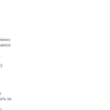
зненно
аминоз
.
у.
я
ать за
т