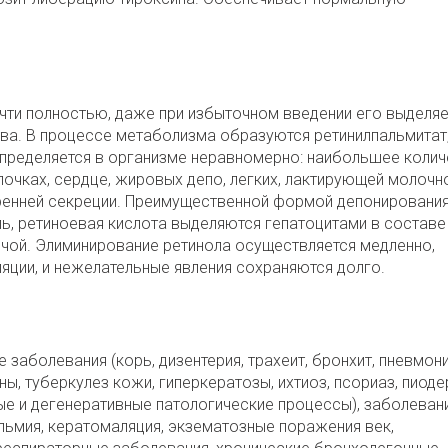
чти полностью, даже при избыточном введении его выделяе
ва. В процессе метаболизма образуются ретинилпальмитат
аспределяется в организме неравномерно: наибольшее коли
 почках, сердце, жировых депо, легких, лактирующей молочн
тренней секреции. Преимущественной формой депонировани
ль, ретиноевая кислота выделяются гепатоцитами в составе
очой. Элиминирование ретинола осуществляется медленно,
яции, и нежелательные явления сохраняются долго.
заболевания (корь, дизентерия, трахеит, бронхит, пневмони
, туберкулез кожи, гиперкератозы, ихтиоз, псориаз, пиоде
е и дегенеративные патологические процессы), заболевани
альмия, кератомаляция, экзематозные поражения век,