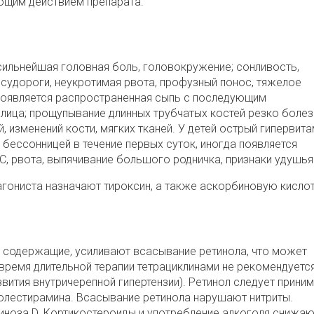
ющим действием препарата.
ильнейшая головная боль, головокружение; сонливость,
 судороги, неукротимая рвота, профузный понос, тяжелое
появляется распространенная сыпь с последующим
лица; прощупывание длинных трубчатых костей резко боле
 изменений кости, мягких тканей. У детей острый гипервит
 бессонницей в течение первых суток, иногда появляется
С, рвота, выпячивание большого родничка, признаки удушья
гониста назначают тироксин, а также аскорбиновую кислот
х содержащие, усиливают всасывание ретинола, что может
 время длительной терапии тетрациклинами не рекомендуетс
звития внутричерепной гипертензии). Ретинол следует приним
 колестирамина. Всасывание ретинола нарушают нитриты.
иноза D. Кортикостероиды и употребление алкоголя снижаю