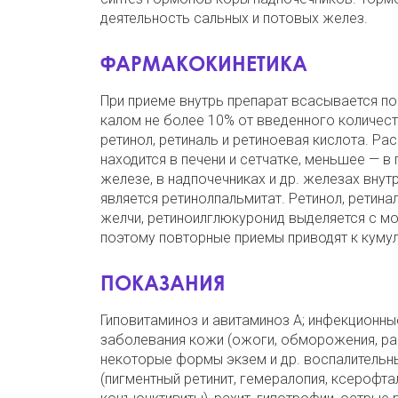
деятельность сальных и потовых желез.
ФАРМАКОКИНЕТИКА
При приеме внутрь препарат всасывается по
калом не более 10% от введенного количест
ретинол, ретиналь и ретиноевая кислота. Р
находится в печени и сетчатке, меньшее — в
железе, в надпочечниках и др. железах вну
является ретинолпальмитат. Ретинол, ретина
желчи, ретиноилглюкуронид выделяется с м
поэтому повторные приемы приводят к кумул
ПОКАЗАНИЯ
Гиповитаминоз и авитаминоз А; инфекционные 
заболевания кожи (ожоги, обморожения, раны
некоторые формы экзем и др. воспалительны
(пигментный ретинит, гемералопия, ксерофт