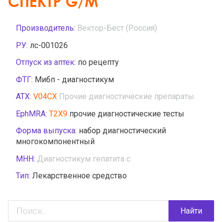
СПЕКТР G/M
Производитель:
Вектор-Бест (Россия)
РУ:
лс-001026
Отпуск из аптек:
по рецепту
ФТГ:
Мибп - диагностикум
АТХ:
V04CX
Прочие диагностические препараты
EphMRA:
T2X9
прочие диагностические тесты
Форма выпуска:
набор диагностический
многокомпонентный
МНН:
Диагностикум гепатита с
Тип:
Лекарственное средство
Найти