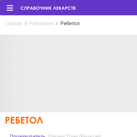
Главная
Рибавирин
Ребетол
РЕБЕТОЛ
Производитель:
Шеринг Плау (Бельгия)