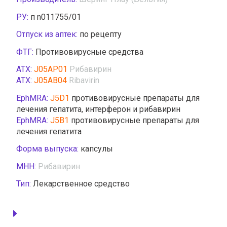
РУ:
п n011755/01
Отпуск из аптек:
по рецепту
ФТГ:
Противовирусные средства
АТХ:
J05AP01
Рибавирин
АТХ:
J05AB04
Ribavirin
EphMRA:
J5D1
противовирусные препараты для
лечения гепатита, интерферон и рибавирин
EphMRA:
J5B1
противовирусные препараты для
лечения гепатита
Форма выпуска:
капсулы
МНН:
Рибавирин
Тип:
Лекарственное средство