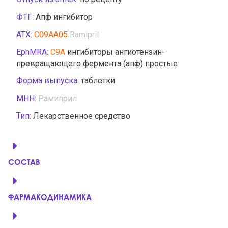
ФТГ:
Апф ингибитор
АТХ:
C09AA05
Ramipril
EphMRA:
C9A
ингибиторы ангиотензин-
превращающего фермента (апф) простые
Форма выпуска:
таблетки
МНН:
Рамиприл
Тип:
Лекарственное средство
СОСТАВ
ФАРМАКОДИНАМИКА