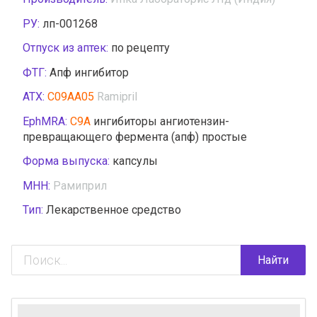
РУ:
лп-001268
Отпуск из аптек:
по рецепту
ФТГ:
Апф ингибитор
АТХ:
C09AA05
Ramipril
EphMRA:
C9A
ингибиторы ангиотензин-
превращающего фермента (апф) простые
Форма выпуска:
капсулы
МНН:
Рамиприл
Тип:
Лекарственное средство
Найти