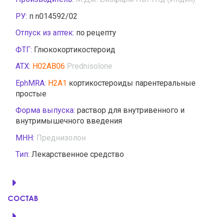
РУ:
п n014592/02
Отпуск из аптек:
по рецепту
ФТГ:
Глюкокортикостероид
АТХ:
H02AB06
Prednisolone
EphMRA:
H2A1
кортикостероиды парентеральные
простые
Форма выпуска:
раствор для внутривенного и
внутримышечного введения
МНН:
Преднизолон
Тип:
Лекарственное средство
СОСТАВ