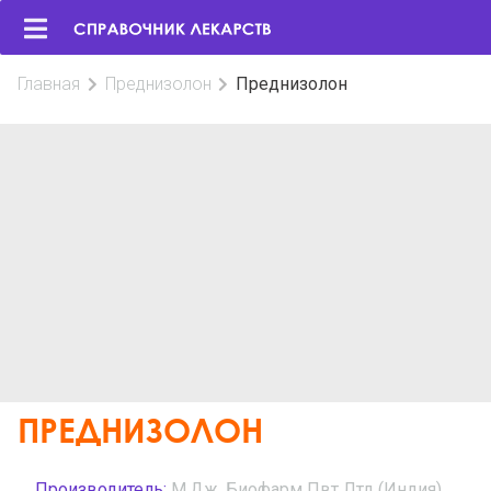
Главная
Преднизолон
Преднизолон
ПРЕДНИЗОЛОН
Производитель:
М.Дж. Биофарм Пвт Лтд (Индия)