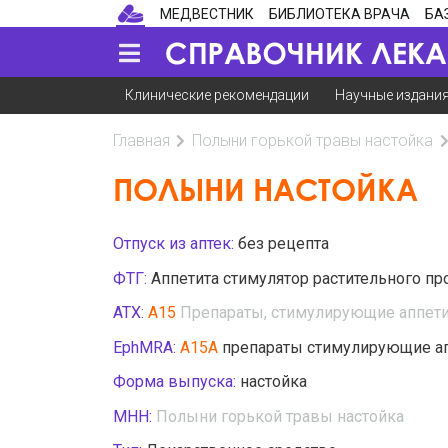
МЕДВЕСТНИК
БИБЛИОТЕКА ВРАЧА
БА
Клинические рекомендации
Научные издани
Главная
Полыни горькой травы настойка
ПОЛЫНИ НАСТОЙКА
Отпуск из аптек:
без рецепта
ФТГ:
Аппетита стимулятор растительного пр
АТХ:
A15
Препараты, стимулирующие аппети
EphMRA:
A15A
препараты стимулирующие а
Форма выпуска:
настойка
МНН:
Полыни горькой травы настойка