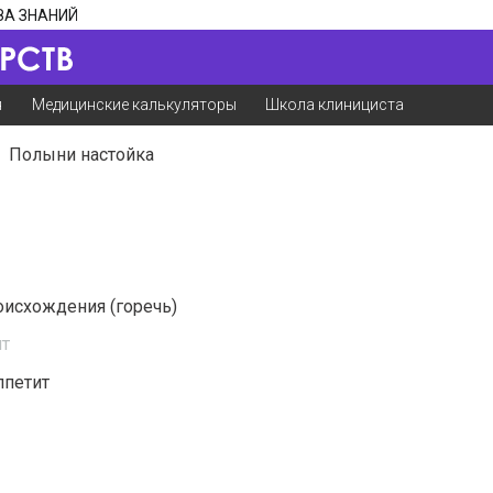
ЗА ЗНАНИЙ
я
Медицинские калькуляторы
Школа клинициста
Полыни настойка
оисхождения (горечь)
т
ппетит