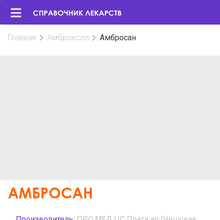
Главная
Амброксол
Амбросан
АМБРОСАН
Производитель:
ПРО.МЕД.ЦС Прага ао (Чешская