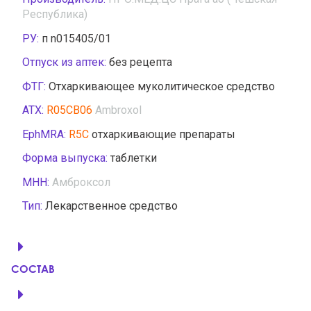
Республика)
РУ:
п n015405/01
Отпуск из аптек:
без рецепта
ФТГ:
Отхаркивающее муколитическое средство
АТХ:
R05CB06
Ambroxol
EphMRA:
R5C
отхаркивающие препараты
Форма выпуска:
таблетки
МНН:
Амброксол
Тип:
Лекарственное средство
СОСТАВ