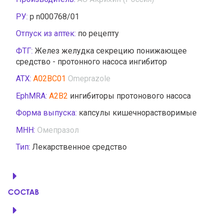
РУ:
р n000768/01
Отпуск из аптек:
по рецепту
ФТГ:
Желез желудка секрецию понижающее
средство - протонного насоса ингибитор
АТХ:
A02BC01
Omeprazole
EphMRA:
A2B2
ингибиторы протонового насоса
Форма выпуска:
капсулы кишечнорастворимые
МНН:
Омепразол
Тип:
Лекарственное средство
СОСТАВ