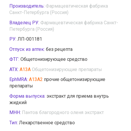
Производитель:
Фармацевтическая фабрика
Санкт-Петербурга (Россия)
Владелец РУ:
Фармацевтическая фабрика Санкт-
Петербурга (Россия)
РУ:
ЛП-001181
Отпуск из аптек:
без рецепта
ФТГ:
Общетонизирующее средство
АТХ:
A13A
Общетонизирующие препараты
EphMRA:
A13A2
прочие общетонизирующие
препараты
Форма выпуска:
экстракт для приема внутрь
жидкий
МНН:
Пантов благородного оленя экстракт
Тип:
Лекарственное средство