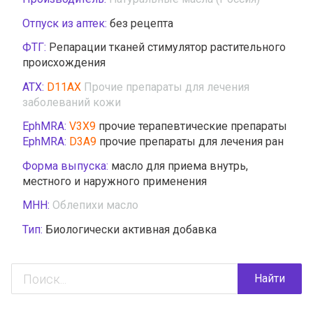
Отпуск из аптек:
без рецепта
ФТГ:
Репарации тканей стимулятор растительного
происхождения
АТХ:
D11AX
Прочие препараты для лечения
заболеваний кожи
EphMRA:
V3X9
прочие терапевтические препараты
EphMRA:
D3A9
прочие препараты для лечения ран
Форма выпуска:
масло для приема внутрь,
местного и наружного применения
МНН:
Облепихи масло
Тип:
Биологически активная добавка
Найти