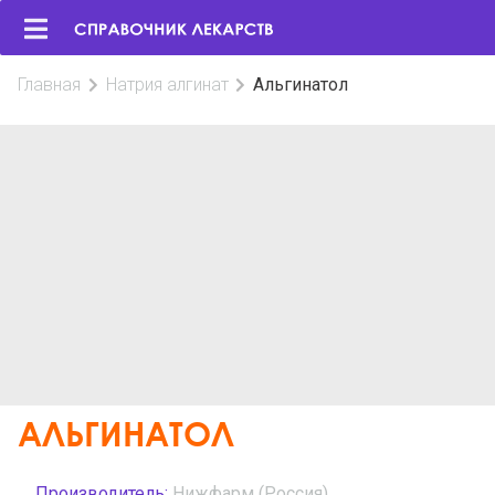
Главная
Натрия алгинат
Альгинатол
АЛЬГИНАТОЛ
Производитель:
Нижфарм (Россия)