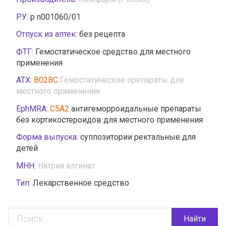
РУ:
р n001060/01
Отпуск из аптек:
без рецепта
ФТГ:
Гемостатическое средство для местного
применения
АТХ:
B02BC
Гемостатические препараты для
местного применения
EphMRA:
C5A2
антигеморроидальные препараты
без кортикостероидов для местного применения
Форма выпуска:
суппозитории ректальные для
детей
МНН:
Натрия алгинат
Тип:
Лекарственное средство
Найти