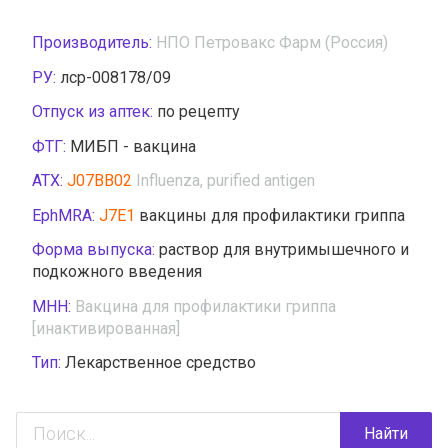
Производитель:
НПО Петровакс Фарм (Россия)
РУ:
лср-008178/09
Отпуск из аптек:
по рецепту
ФТГ:
МИБП - вакцина
АТХ:
J07BB02
Influenza, purified antigen
EphMRA:
J7E1
вакцины для профилактики гриппа
Форма выпуска:
раствор для внутримышечного и
подкожного введения
МНН:
Вакцина для профилактики гриппа
[инактивированная]
Тип:
Лекарственное средство
Найти