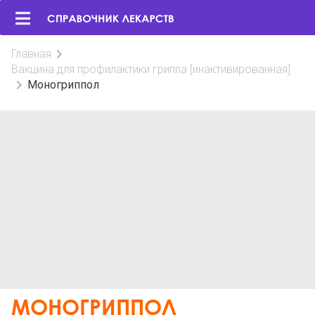
Главная
Вакцина для профилактики гриппа [инактивированная]
Моногриппол
МОНОГРИППОЛ