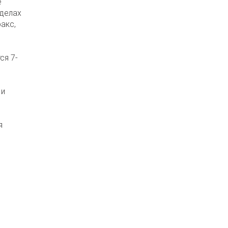
е
еделах
акс,
ся 7-
 и
я
.