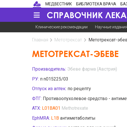
МЕДВЕСТНИК
БИБЛИОТЕКА ВРАЧА
БА
Клинические рекомендации
Научные издани
Главная
Метотрексат
Метотрексат-эбе
МЕТОТРЕКСАТ-ЭБЕВЕ
Производитель:
Эбеве фарма (Австрия)
РУ:
п n015225/03
Отпуск из аптек:
по рецепту
ФТГ:
Противоопухолевое средство - антиме
АТХ:
L01BA01
Methotrexate
EphMRA:
L1B
антиметаболиты