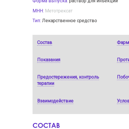
Форма выпуска:
раствор для инъекций
МНН:
Метотрексат
Тип:
Лекарственное средство
Состав
Фарм
Показания
Прот
Предостережения, контроль
Побо
терапии
Взаимодействие
Услов
СОСТАВ