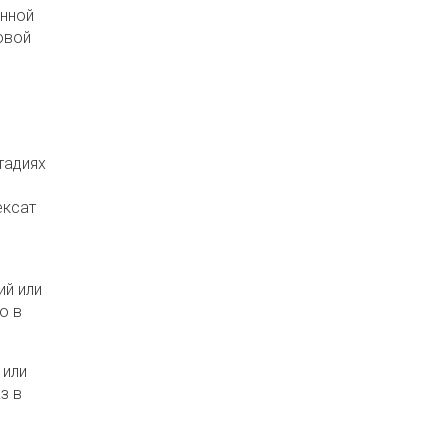
анной
овой
тадиях
ексат
ий или
о в
 или
з в