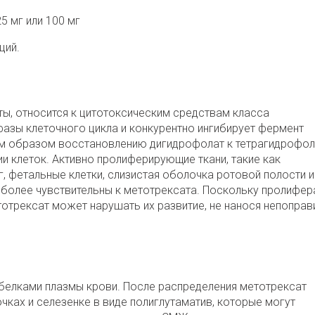
5 мг или 100 мг
ций.
ы, относится к цитотоксическим средствам класса
фазы клеточного цикла и конкурентно ингибирует фермент
м образом восстановлению дигидрофолат к тетрагидрофол
и клеток. Активно пролиферирующие ткани, такие как
, фетальные клетки, слизистая оболочка ротовой полости и
 более чувствительны к метотрексата. Поскольку пролифер
отрексат может нарушать их развитие, не нанося непопра
белками плазмы крови. После распределения метотрексат
чках и селезенке в виде полиглутаматив, которые могут