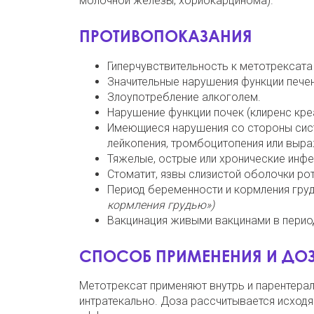
молочной железы, хориокарцинома).
ПРОТИВОПОКАЗАНИЯ
Гиперчувствительность к метотрексата
Значительные нарушения функции печени
Злоупотребление алкоголем.
Нарушение функции почек (клиренс креа
Имеющиеся нарушения со стороны сист
лейкопения, тромбоцитопения или выра
Тяжелые, острые или хронические инфек
Стоматит, язвы слизистой оболочки ро
Период беременности и кормления гр
кормления грудью»)
Вакцинация живыми вакцинами в перио
СПОСОБ ПРИМЕНЕНИЯ И ДО
Метотрексат применяют внутрь и парентерал
интратекально.
Доза рассчитывается исходя 