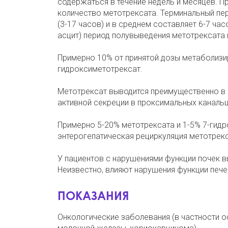
содержаться в течение недель и месяцев. П
количество метотрексата. Терминальный пе
(3-17 часов) и в среднем составляет 6-7 ча
асцит) период полувыведения метотрексата
Примерно 10% от принятой дозы метаболизир
гидроксиметотрексат.
Метотрексат выводится преимущественно в н
активной секреции в проксимальных канальц
Примерно 5-20% метотрексата и 1-5% 7-гид
энтерогепатическая рециркуляция метотрекс
У пациентов с нарушениями функции почек в
Неизвестно, влияют нарушения функции пече
ПОКАЗАНИЯ
Онкологические заболевания (в частности 