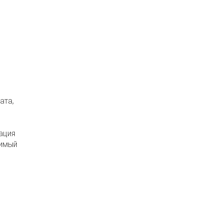
ата,
ация
вимый