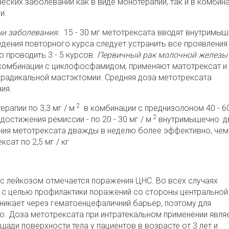
ских заболеваний как в виде монотерапии, так и в комбина
и.
ни заболевания.
15 - 30 мг метотрексата вводят внутримы
едения повторного курса следует устранить все проявления
о проводить 3 - 5 курсов.
Первичный рак молочной железы
комбинации с циклофосфамидом, применяют матотрексат и
 радикальной мастэктомии. Средняя доза метотрексата
ния.
2
рапии по 3,3 мг / м
в комбинации с преднизолоном 40 - 60
2
достижения ремиссии - по 20 - 30 мг / м
внутримышечно
д
ния метотрексата дважды в неделю более эффективно, чем
сат по 2,5 мг / кг
 с лейкозом отмечается поражения ЦНС. Во всех случаях
 с целью профилактики поражений со стороны центральной
никает через гематоенцефаличний барьер, поэтому для
но. Доза метотрексата при интратекальном применении явля
щади поверхности тела у пациентов в возрасте от 3 лет и