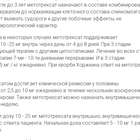
сте до 3 лет метотрексат назначают в составе комбиниров
тервалом до нормализации клеточного состава спинномозг
т вызвать судороги и другие побочные эффекты, не
еврологический характер.
тта в некоторых случаях метотрексат поддерживает
 -25 мг внутрь через день от 4 до 8 дней. При 3 стадии
ующей терапии с другими цитостатиками. Лечение во всех с
апии 7-ми - 10-ти дневными перерывами. И в 3 стадии
,5 мг / кг ежедневно. При хворби Ходжкина ответ на метотр
атом достигает клинической ремиссии у половины
от 2,5 до 10 мг ежедневно в течение нескольких воскресен
крови. Также метотрексат можно назначать внутримышечн
в неделю.
 дозу 10 - 25 мг метотрексата внутришьно, внутримышечно
 ответа пациента. Начальная доза составляет 5 - 10 мг 1 ра
.