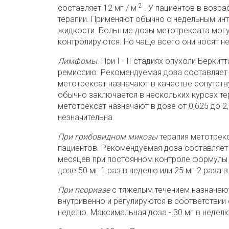
2
составляет 12 мг / м
. У пациентов в возра
терапии. Применяют обычно с недельным ин
жидкости. Большие дозы метотрексата могу
контролируются. Но чаще всего они носят н
Лимфомы.
При I - II стадиях опухоли Берки
ремиссию. Рекомендуемая доза составляет 10
метотрексат назначают в качестве сопутств
обычно заключается в нескольких курсах тер
метотрексат назначают в дозе от 0,625 до 2
незначительна.
При грибовидном микозы
терапия метотрекс
пациентов. Рекомендуемая доза составляет 
месяцев при постоянном контроле формулы 
дозе 50 мг 1 раз в неделю или 25 мг 2 раза 
При псориазе
с тяжелым течением назначают
внутривенно и регулируются в соответствии с
неделю. Максимальная доза - 30 мг в неделю