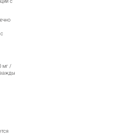
ции с
шечно
с
 мг /
важды
ется