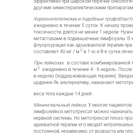
эффективен при широком перечне онкологиче
другими химиотерапевтическими препаратам
Хорионэпителиома и подобные трофобласт
ежедневно в течение 5 суток. К началу пров
токсичности, длится не менее 1 недели. Нужн
метастазами в подмышечные лимфоузлы. В 
флуороурацил как адъювантной терапии при
2
составляет 40 мг / м
в 1-ю и 8-е сутки лече
При лейкозах
в составе комбинированной те
2
м
ежедневно в течение 4 - 6 недель. После 
в неделю (поддерживающая терапия). Введе
щоденне.Як альтернативу, назначают метотрек
веса тела каждые 14 дней.
Менингеальный лейкоз.
У многих пациентов
лимфолейкоз метотрексат можно назначать
нервной системы. Но метотрексат плохо про
адекватной терапии его вводят интратекаль
постоянной, независимо от возраста или пло