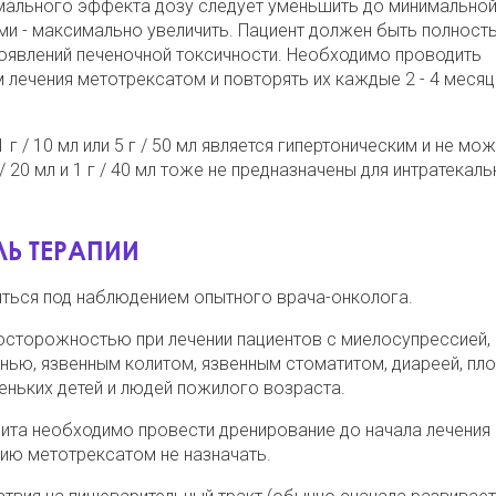
имального эффекта дозу следует уменьшить до минимально
и - максимально увеличить. Пациент должен быть полност
оявлений печеночной токсичности. Необходимо проводить
 лечения метотрексатом и повторять их каждые 2 - 4 месяц
 / 10 мл или 5 г / 50 мл является гипертоническим и не мож
 20 мл и 1 г / 40 мл тоже не предназначены для интратекал
Ь ТЕРАПИИ
ться под наблюдением опытного врача-онколога.
осторожностью при лечении пациентов с миелосупрессией,
нью, язвенным колитом, язвенным стоматитом, диареей, пл
еньких детей и людей пожилого возраста.
цита необходимо провести дренирование до начала лечения
ию метотрексатом не назначать.