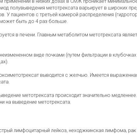
ри применении в низких дозах в СМЖ проникает минимально
риод полувыведения метотрексата варьирует в широких пр
сов. У пациентов с третьей камерой распределения (гидротор
 может быть до 4 раз больше.
уется в печени. Главным метаболитом метотрексата являет
еизмененном виде почками (путем фильтрации в клубочках
ах).
роксиметотрексат выводится с желчью. Имеется выраженна
ата.
ыведение метотрексата происходит значительно медленнее
ни на выведение метотрексата.
острый лимфоцитарный лейкоз, неходжкинская лимфома, рак