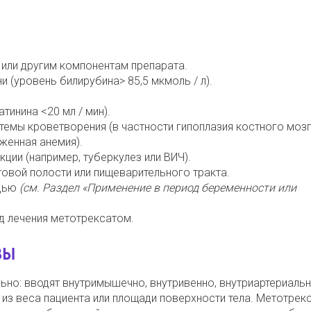
 или другим компонентам препарата.
 (уровень билирубина> 85,5 мкмоль / л).
тинина <20 мл / мин).
емы кроветворения (в частности гипоплазия костного мозг
женная анемия).
ции (например, туберкулез или ВИЧ).
товой полости или пищеварительного тракта.
удью
(см. Раздел «Применение в период беременности или
д лечения метотрексатом.
ЗЫ
ьно: вводят внутримышечно, внутривенно, внутриартериальн
из веса пациента или площади поверхности тела. Метотрек