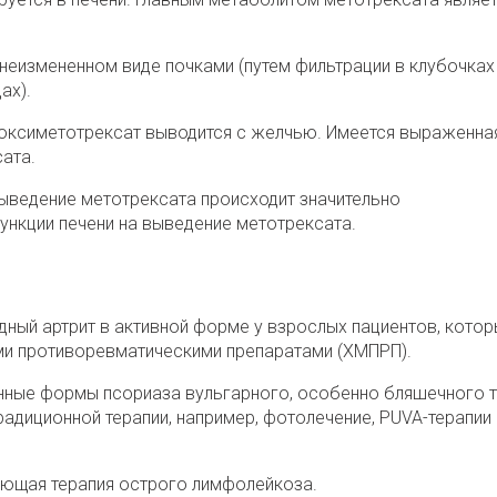
еизмененном виде почками (путем фильтрации в клубочках
ах).
роксиметотрексат выводится с желчью. Имеется выраженна
ата.
выведение метотрексата происходит значительно
ункции печени на выведение метотрексата.
ный артрит в активной форме у взрослых пациентов, кото
и противоревматическими препаратами (ХМПРП).
ные формы псориаза вульгарного, особенно бляшечного ти
адиционной терапии, например, фотолечение, PUVA-терапии 
ющая терапия острого лимфолейкоза.