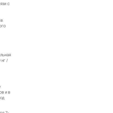
язи с
 в
ого
альная
нг /
е
ов и в
иод
ся 7-