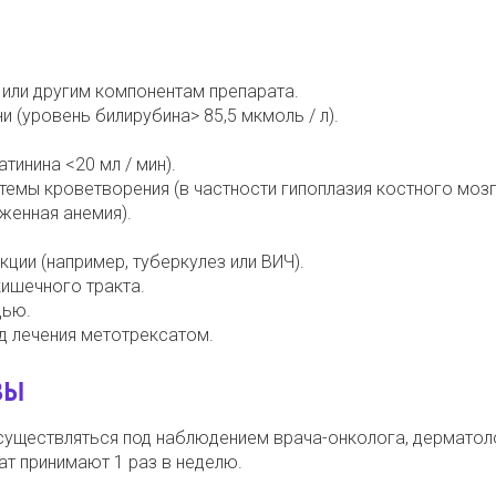
 или другим компонентам препарата.
 (уровень билирубина> 85,5 мкмоль / л).
тинина <20 мл / мин).
емы кроветворения (в частности гипоплазия костного мозг
женная анемия).
ции (например, туберкулез или ВИЧ).
ишечного тракта.
дью.
д лечения метотрексатом.
ЗЫ
существляться под наблюдением врача-онколога, дерматол
ат принимают 1 раз в неделю.