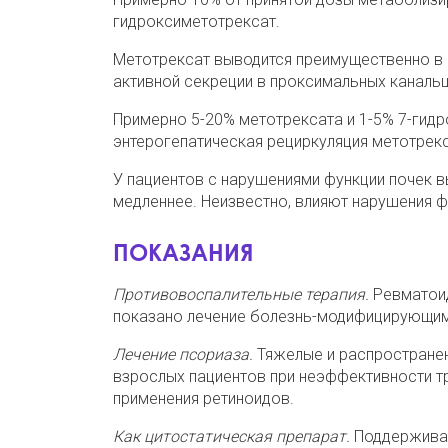
гидроксиметотрексат.
Метотрексат выводится преимущественно в н
активной секреции в проксимальных канальц
Примерно 5-20% метотрексата и 1-5% 7-гид
энтерогепатическая рециркуляция метотрекс
У пациентов с нарушениями функции почек 
медленнее. Неизвестно, влияют нарушения ф
ПОКАЗАНИЯ
Противовоспалительные терапия.
Ревматоид
показано лечение болезнь-модифицирующим
Лечение псориаза.
Тяжелые и распространен
взрослых пациентов при неэффективности тр
применения ретиноидов.
Как цитостатическая препарат.
Поддержива