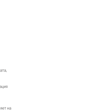
ата,
ация
яет на