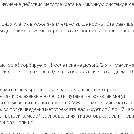
изучение действия метотрексата на иммунную систему в св
льных клеток в коже значительно выше нормы. Эта разница
м для применения метотрексата для контроля псориатическ
стро абсорбируется. После приема дозы 2 '2,5 мг максим
и достигается через 0,83 часа и составляет в среднем 170 
ками плазмы крови. После распределения метотрексат
чках и селезенке в виде полиглутаматив, которые могут
ри применении в низких дозах в СМЖ проникает минимально
иод полувыведения метотрексата варьирует от 3 до 17 час
с третьей камерой распределения (гидроторакс, асцит) пер
 4 раз больше.
уется в печени. Главным метаболитом метотрексата являет