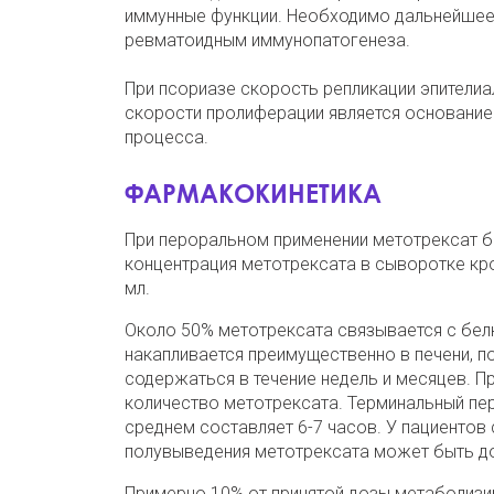
иммунные функции. Необходимо дальнейшее 
ревматоидным иммунопатогенеза.
При псориазе скорость репликации эпителиа
скорости пролиферации является основание
процесса.
ФАРМАКОКИНЕТИКА
При пероральном применении метотрексат бы
концентрация метотрексата в сыворотке кров
мл.
Около 50% метотрексата связывается с бел
накапливается преимущественно в печени, по
содержаться в течение недель и месяцев. П
количество метотрексата.
Терминальный пер
среднем составляет 6-7 часов.
У пациентов 
полувыведения метотрексата может быть до
Примерно 10% от принятой дозы метаболизир