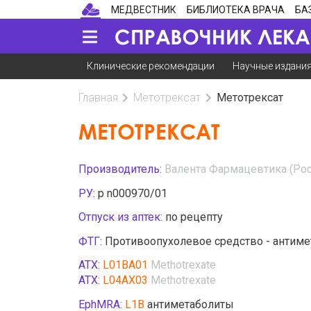
МЕДВЕСТНИК
БИБЛИОТЕКА ВРАЧА
БА
Клинические рекомендации
Научные издани
Главная
Метотрексат
Метотрексат
МЕТОТРЕКСАТ
Производитель:
Валента Фармацевтика (Рос
РУ:
р n000970/01
Отпуск из аптек:
по рецепту
ФТГ:
Противоопухолевое средство - антиме
АТХ:
L01BA01
Methotrexate
АТХ:
L04AX03
Methotrexate
EphMRA:
L1B
антиметаболиты