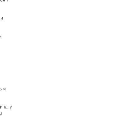
 и
я
рым
па, у
и