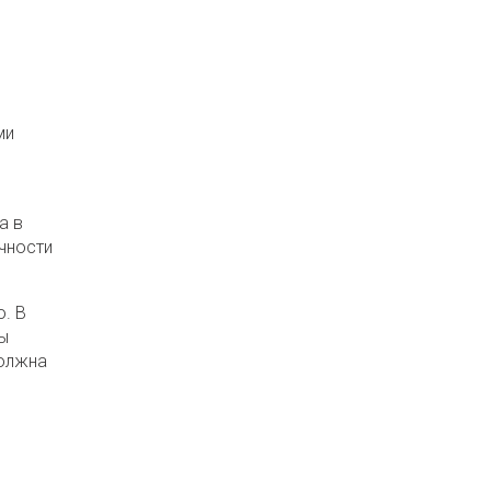
ми
а в
чности
. В
ы
олжна
я