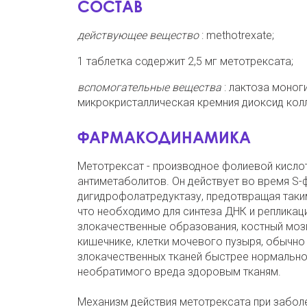
СОСТАВ
действующее вещество
: methotrexate;
1 таблетка содержит 2,5 мг метотрексата;
вспомогательные вещества
: лактоза моног
микрокристаллическая кремния диоксид колл
ФАРМАКОДИНАМИКА
Метотрексат - производное фолиевой кислот
антиметаболитов. Он действует во время S-
дигидрофолатредуктазу, предотвращая таки
что необходимо для синтеза ДНК и репликаци
злокачественные образования, костный мозг
кишечнике, клетки мочевого пузыря, обычно
злокачественных тканей быстрее нормальной
необратимого вреда здоровым тканям.
Механизм действия метотрексата при заболе