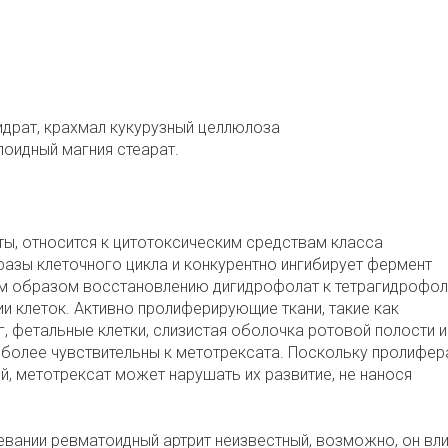
идрат, крахмал кукурузный целлюлоза
оидный магния стеарат.
ы, относится к цитотоксическим средствам класса
фазы клеточного цикла и конкурентно ингибирует фермент
м образом восстановлению дигидрофолат к тетрагидрофол
и клеток. Активно пролиферирующие ткани, такие как
, фетальные клетки, слизистая оболочка ротовой полости и
 более чувствительны к метотрексата. Поскольку пролифер
, метотрексат может нарушать их развитие, не нанося
вании ревматоидный артрит неизвестный, возможно, он вли