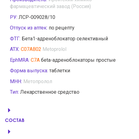
фармацевтический завод (Россия)
РУ:
ЛСР-009028/10
Отпуск из аптек:
по рецепту
ФТГ:
Бета1-адреноблокатор селективный
АТХ:
C07AB02
Metoprolol
EphMRA:
C7A
бeta-адреноблокаторы простые
Форма выпуска:
таблетки
МНН:
Метопролол
Тип:
Лекарственное средство
СОСТАВ